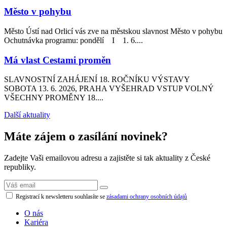
Město v pohybu
Město Ústí nad Orlicí vás zve na městskou slavnost Město v pohybu
Ochutnávka programu: pondělí I 1. 6....
Má vlast Cestami proměn
SLAVNOSTNÍ ZAHÁJENÍ 18. ROČNÍKU VÝSTAVY
SOBOTA 13. 6. 2026, PRAHA VYŠEHRAD VSTUP VOLNÝ
VŠECHNY PROMĚNY 18....
Další aktuality
Máte zájem o zasílání novinek?
Zadejte Vaši emailovou adresu a zajistěte si tak aktuality z České
republiky.
Registrací k newsletteru souhlasíte se
zásadami ochrany osobních údajů
O nás
Kariéra