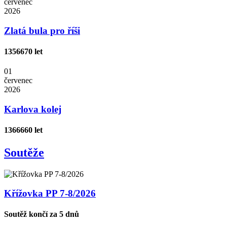
červenec
2026
Zlatá bula pro říši
1356
670 let
01
červenec
2026
Karlova kolej
1366
660 let
Soutěže
Křížovka PP 7-8/2026
Soutěž končí za 5 dnů