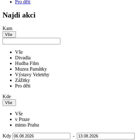
Pro děti
Najdi akci
Kam
Vše
Vše
Divadla
Hudba Film
Muzea Památky
Výstavy Veletrhy
Zážitky
Pro děti
Kde
Vše
Vše
v Praze
mimo Prahu
Kdy
-