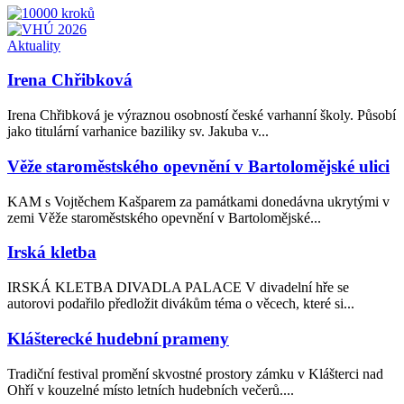
Aktuality
Irena Chřibková
Irena Chřibková je výraznou osobností české varhanní školy. Působí
jako titulární varhanice baziliky sv. Jakuba v...
Věže staroměstského opevnění v Bartolomějské ulici
KAM s Vojtěchem Kašparem za památkami donedávna ukrytými v
zemi Věže staroměstského opevnění v Bartolomějské...
Irská kletba
IRSKÁ KLETBA DIVADLA PALACE V divadelní hře se
autorovi podařilo předložit divákům téma o věcech, které si...
Klášterecké hudební prameny
Tradiční festival promění skvostné prostory zámku v Klášterci nad
Ohří v kouzelné místo letních hudebních večerů....