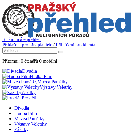
S námi máte přehled
Přihlášení pro předplatitele
/
Přihlášení pro klienta
Přítomní:
0
čtenářů
0
mobilní
Divadla
Hudba Film
Muzea Památky
Výstavy Veletrhy
Zážitky
Pro děti
Divadla
Hudba Film
Muzea Památky
Výstavy Veletrhy
Zážitky