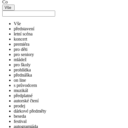
Co
Vše
Vše
představení
letní scéna
koncert
premiéra
pro děti
pro seniory
mládež
pro školy
prohlídka
přednáška
on line
s průvodcem
muzikál
předplatné
autorské čtení
prodej
dárkové předměty
beseda
festival
autogramiáda