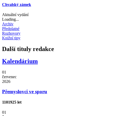
Chvalský zámek
Aktuální vydání
Loading...
Archiv
Předplatné
Rozhovory
Knižní tipy
Další tituly redakce
Kalendárium
01
červenec
2026
Přemyslovci ve sporu
1101
925 let
01