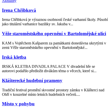
Aktuality
Irena Chřibková
Irena Chřibková je výraznou osobností české varhanní školy. Působí
jako titulární varhanice baziliky sv. Jakuba v...
Věže staroměstského opevnění v Bartolomějské ulici
KAM s Vojtěchem Kašparem za památkami donedávna ukrytými v
zemi Věže staroměstského opevnění v Bartolomějské...
Irská kletba
IRSKÁ KLETBA DIVADLA PALACE V divadelní hře se
autorovi podařilo předložit divákům téma o věcech, které si...
Klášterecké hudební prameny
Tradiční festival promění skvostné prostory zámku v Klášterci nad
Ohří v kouzelné místo letních hudebních večerů....
Město v pohybu