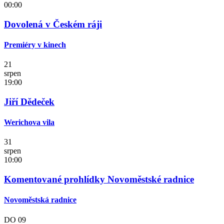
00:00
Dovolená v Českém ráji
Premiéry v kinech
21
srpen
19:00
Jiří Dědeček
Werichova vila
31
srpen
10:00
Komentované prohlídky Novoměstské radnice
Novoměstská radnice
DO
09