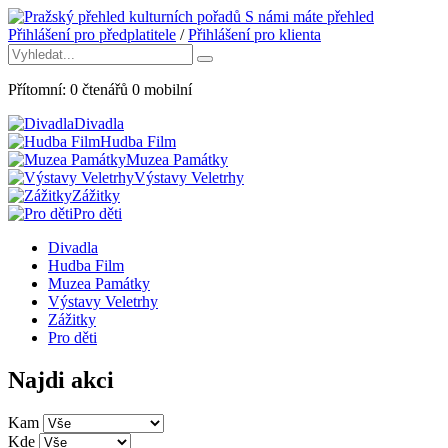
S námi máte přehled
Přihlášení pro předplatitele
/
Přihlášení pro klienta
Přítomní:
0
čtenářů
0
mobilní
Divadla
Hudba Film
Muzea Památky
Výstavy Veletrhy
Zážitky
Pro děti
Divadla
Hudba Film
Muzea Památky
Výstavy Veletrhy
Zážitky
Pro děti
Najdi akci
Kam
Kde