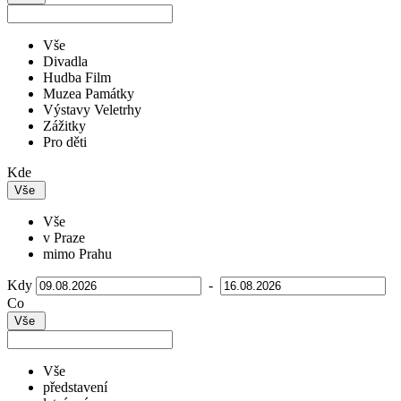
Vše
Divadla
Hudba Film
Muzea Památky
Výstavy Veletrhy
Zážitky
Pro děti
Kde
Vše
Vše
v Praze
mimo Prahu
Kdy
-
Co
Vše
Vše
představení