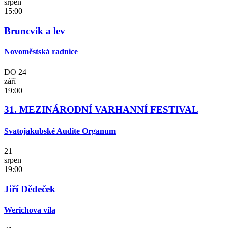
srpen
15:00
Bruncvík a lev
Novoměstská radnice
DO
24
září
19:00
31. MEZINÁRODNÍ VARHANNÍ FESTIVAL
Svatojakubské Audite Organum
21
srpen
19:00
Jiří Dědeček
Werichova vila