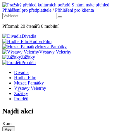
S námi máte přehled
Přihlášení pro předplatitele
/
Přihlášení pro klienta
Přítomní:
20
čtenářů
6
mobilní
Divadla
Hudba Film
Muzea Památky
Výstavy Veletrhy
Zážitky
Pro děti
Divadla
Hudba Film
Muzea Památky
Výstavy Veletrhy
Zážitky
Pro děti
Najdi akci
Kam
Vše