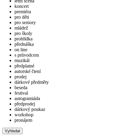
letní scéna
koncert
premiéra
pro děti
pro seniory
mládež
pro školy
prohlídka
přednáška
on line
s průvodcem
muzikál
předplatné
autorské čtení
prodej
dárkové předměty
beseda
festival
autogramiáda
předprodej
dárkový poukaz
workshop
pronájem
Vyhledat