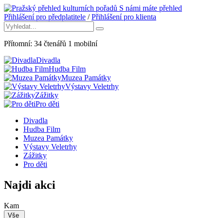
S námi máte přehled
Přihlášení pro předplatitele
/
Přihlášení pro klienta
Přítomní:
34
čtenářů
1
mobilní
Divadla
Hudba Film
Muzea Památky
Výstavy Veletrhy
Zážitky
Pro děti
Divadla
Hudba Film
Muzea Památky
Výstavy Veletrhy
Zážitky
Pro děti
Najdi akci
Kam
Vše