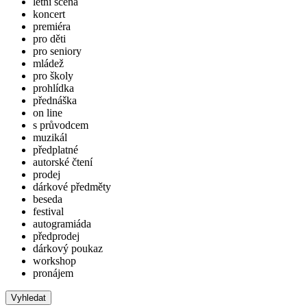
letní scéna
koncert
premiéra
pro děti
pro seniory
mládež
pro školy
prohlídka
přednáška
on line
s průvodcem
muzikál
předplatné
autorské čtení
prodej
dárkové předměty
beseda
festival
autogramiáda
předprodej
dárkový poukaz
workshop
pronájem
Vyhledat