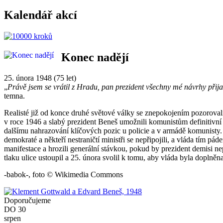
Kalendář akcí
Konec nadějí
25. února 1948 (75 let)
„
Právě jsem se vrátil z Hradu, pan prezident všechny mé návrhy přija
temna.
Realisté již od konce druhé světové války se znepokojením pozoroval
v roce 1946 a slabý prezident Beneš umožnili komunistům definitivní 
dalšímu nahrazování klíčových pozic u policie a v armádě komunisty. 
demokraté a někteří nestraničtí ministři se nepřipojili, a vláda tím p
manifestace a hrozili generální stávkou, pokud by prezident demisi n
tlaku ulice ustoupil a 25. února svolil k tomu, aby vláda byla dopln
-babok-, foto © Wikimedia Commons
Doporučujeme
DO
30
srpen