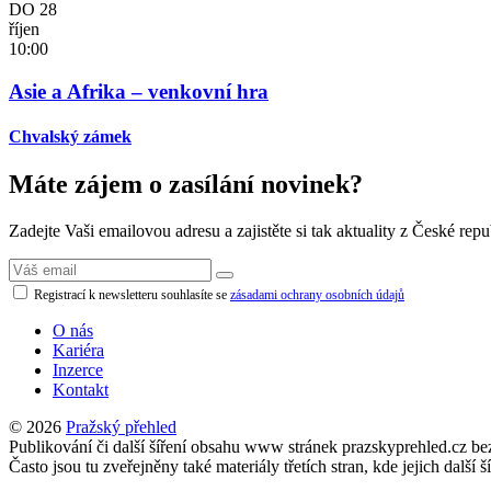
DO
28
říjen
10:00
Asie a Afrika – venkovní hra
Chvalský zámek
Máte zájem o zasílání novinek?
Zadejte Vaši emailovou adresu a zajistěte si tak aktuality z České repu
Registrací k newsletteru souhlasíte se
zásadami ochrany osobních údajů
O nás
Kariéra
Inzerce
Kontakt
© 2026
Pražský přehled
Publikování či další šíření obsahu www stránek prazskyprehled.cz b
Často jsou tu zveřejněny také materiály třetích stran, kde jejich d