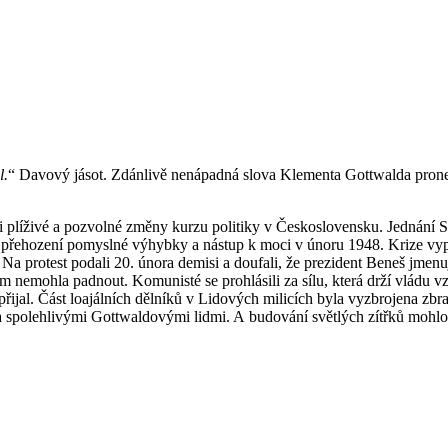
l.
“ Davový jásot. Zdánlivě nenápadná slova Klementa Gottwalda prone
i plíživé a pozvolné změny kurzu politiky v Československu. Jednání S
přehození pomyslné výhybky a nástup k moci v únoru 1948. Krize vypukl
Na protest podali 20. února demisi a doufali, že prezident Beneš jmen
ádem nemohla padnout. Komunisté se prohlásili za sílu, která drží vládu 
epřijal. Část loajálních dělníků v Lidových milicích byla vyzbrojena 
ěna spolehlivými Gottwaldovými lidmi. A budování světlých zítřků mohl