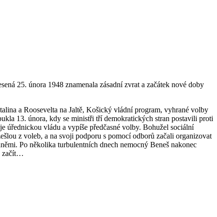
sená 25. února 1948 znamenala zásadní zvrat a začátek nové doby
talina a Roosevelta na Jaltě, Košický vládní program, vyhrané volby
a 13. února, kdy se ministři tří demokratických stran postavili proti
uje úřednickou vládu a vypíše předčasné volby. Bohužel sociální
vzešlou z voleb, a na svoji podporu s pomocí odborů začali organizovat
zbraněmi. Po několika turbulentních dnech nemocný Beneš nakonec
o začít…