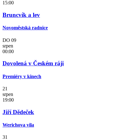
15:00
Bruncvík a lev
Novoměstská radnice
DO
09
srpen
00:00
Dovolená v Českém ráji
Premiéry v kinech
21
srpen
19:00
Jiří Dědeček
Werichova vila
31