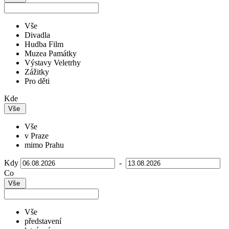
Vše
Divadla
Hudba Film
Muzea Památky
Výstavy Veletrhy
Zážitky
Pro děti
Kde
Vše
Vše
v Praze
mimo Prahu
Kdy
-
Co
Vše
Vše
představení