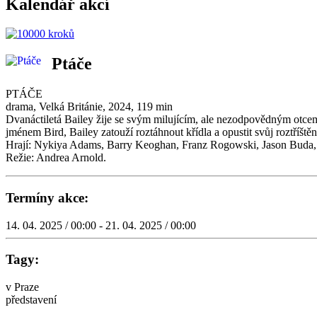
Kalendář akcí
Ptáče
PTÁČE
drama, Velká Británie, 2024, 119 min
Dvanáctiletá Bailey žije se svým milujícím, ale nezodpovědným otce
jménem Bird, Bailey zatouží roztáhnout křídla a opustit svůj roztříšt
Hrají: Nykiya Adams, Barry Keoghan, Franz Rogowski, Jason Buda, 
Režie: Andrea Arnold.
Termíny akce:
14. 04. 2025 / 00:00 - 21. 04. 2025 / 00:00
Tagy:
v Praze
představení