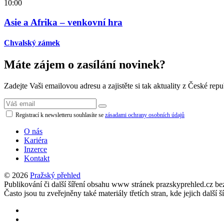
10:00
Asie a Afrika – venkovní hra
Chvalský zámek
Máte zájem o zasílání novinek?
Zadejte Vaši emailovou adresu a zajistěte si tak aktuality z České repu
Registrací k newsletteru souhlasíte se
zásadami ochrany osobních údajů
O nás
Kariéra
Inzerce
Kontakt
© 2026
Pražský přehled
Publikování či další šíření obsahu www stránek prazskyprehled.cz b
Často jsou tu zveřejněny také materiály třetích stran, kde jejich d