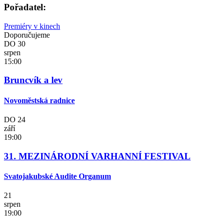
Pořadatel:
Premiéry v kinech
Doporučujeme
DO
30
srpen
15:00
Bruncvík a lev
Novoměstská radnice
DO
24
září
19:00
31. MEZINÁRODNÍ VARHANNÍ FESTIVAL
Svatojakubské Audite Organum
21
srpen
19:00