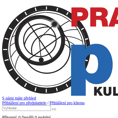
S námi máte přehled
Přihlášení pro předplatitele
/
Přihlášení pro klienta
Přítomní:
0
čtenářů
0
mobilní