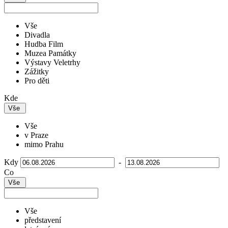
Vše
Divadla
Hudba Film
Muzea Památky
Výstavy Veletrhy
Zážitky
Pro děti
Kde
Vše
Vše
v Praze
mimo Prahu
Kdy
-
Co
Vše
Vše
představení