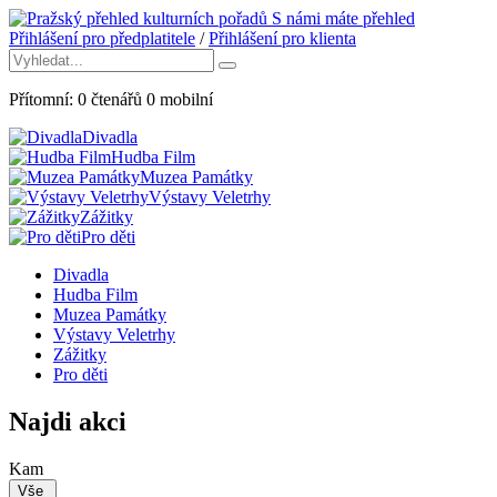
S námi máte přehled
Přihlášení pro předplatitele
/
Přihlášení pro klienta
Přítomní:
0
čtenářů
0
mobilní
Divadla
Hudba Film
Muzea Památky
Výstavy Veletrhy
Zážitky
Pro děti
Divadla
Hudba Film
Muzea Památky
Výstavy Veletrhy
Zážitky
Pro děti
Najdi akci
Kam
Vše