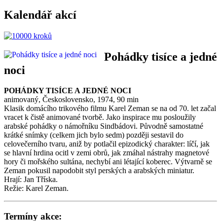
Kalendář akcí
Pohádky tisíce a jedné
noci
POHÁDKY TISÍCE A JEDNÉ NOCI
animovaný, Československo, 1974, 90 min
Klasik domácího trikového filmu Karel Zeman se na od 70. let začal
vracet k čistě animované tvorbě. Jako inspirace mu posloužily
arabské pohádky o námořníku Sindbádovi. Původně samostatné
krátké snímky (celkem jich bylo sedm) později sestavil do
celovečerního tvaru, aniž by potlačil epizodický charakter: líčí, jak
se hlavní hrdina ocitl v zemi obrů, jak zmáhal nástrahy magnetové
hory či mořského sultána, nechybí ani létající koberec. Výtvarně se
Zeman pokusil napodobit styl perských a arabských miniatur.
Hrají: Jan Tříska.
Režie: Karel Zeman.
Termíny akce: