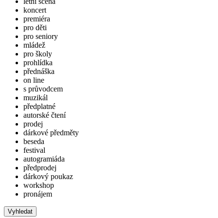
letní scéna
koncert
premiéra
pro děti
pro seniory
mládež
pro školy
prohlídka
přednáška
on line
s průvodcem
muzikál
předplatné
autorské čtení
prodej
dárkové předměty
beseda
festival
autogramiáda
předprodej
dárkový poukaz
workshop
pronájem
Vyhledat