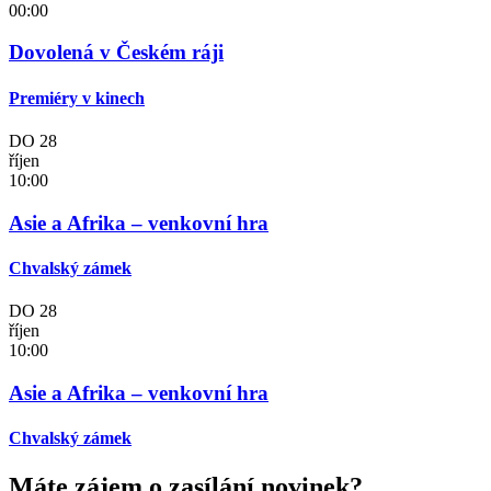
00:00
Dovolená v Českém ráji
Premiéry v kinech
DO
28
říjen
10:00
Asie a Afrika – venkovní hra
Chvalský zámek
DO
28
říjen
10:00
Asie a Afrika – venkovní hra
Chvalský zámek
Máte zájem o zasílání novinek?