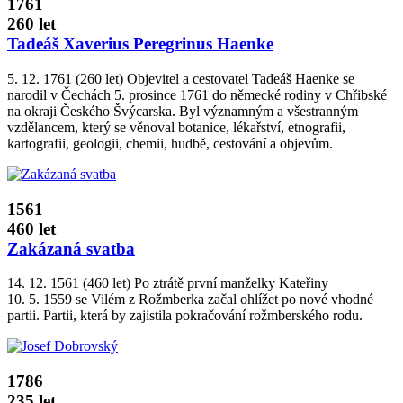
1761
260 let
Tadeáš Xaverius Peregrinus Haenke
5. 12. 1761 (260 let) Objevitel a cestovatel Tadeáš Haenke se
narodil v Čechách 5. prosince 1761 do německé rodiny v Chřibské
na okraji Českého Švýcarska. Byl významným a všestranným
vzdělancem, který se věnoval botanice, lékařství, etnografii,
kartografii, geologii, chemii, hudbě, cestování a objevům.
1561
460 let
Zakázaná svatba
14. 12. 1561 (460 let) Po ztrátě první manželky Kateřiny
10. 5. 1559 se Vilém z Rožmberka začal ohlížet po nové vhodné
partii. Partii, která by zajistila pokračování rožmberského rodu.
1786
235 let