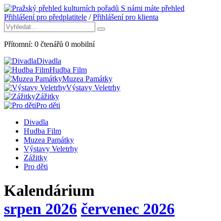
S námi máte přehled
Přihlášení pro předplatitele
/
Přihlášení pro klienta
Přítomní:
0
čtenářů
0
mobilní
Divadla
Hudba Film
Muzea Památky
Výstavy Veletrhy
Zážitky
Pro děti
Divadla
Hudba Film
Muzea Památky
Výstavy Veletrhy
Zážitky
Pro děti
Kalendárium
srpen 2026
červenec 2026