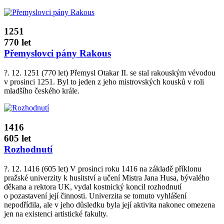
1251
770 let
Přemyslovci pány Rakous
?. 12. 1251 (770 let) Přemysl Otakar II. se stal rakouským vévodou
v prosinci 1251. Byl to jeden z jeho mistrovských kousků v roli
mladšího českého krále.
1416
605 let
Rozhodnutí
?. 12. 1416 (605 let) V prosinci roku 1416 na základě příklonu
pražské univerzity k husitství a učení Mistra Jana Husa, bývalého
děkana a rektora UK, vydal kostnický koncil rozhodnutí
o pozastavení její činnosti. Univerzita se tomuto vyhlášení
nepodřídila, ale v jeho důsledku byla její aktivita nakonec omezena
jen na existenci artistické fakulty.