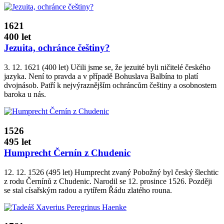
1621
400 let
Jezuita, ochránce češtiny?
3. 12. 1621 (400 let) Učili jsme se, že jezuité byli ničitelé českého
jazyka. Není to pravda a v případě Bohuslava Balbína to platí
dvojnásob. Patří k nejvýraznějším ochráncům češtiny a osobnostem
baroka u nás.
1526
495 let
Humprecht Černín z Chudenic
12. 12. 1526 (495 let) Humprecht zvaný Pobožný byl český šlechtic
z rodu Černínů z Chudenic. Narodil se 12. prosince 1526. Později
se stal císařským radou a rytířem Řádu zlatého rouna.