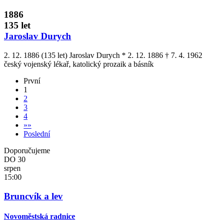
1886
135 let
Jaroslav Durych
2. 12. 1886 (135 let) Jaroslav Durych * 2. 12. 1886 † 7. 4. 1962
český vojenský lékař, katolický prozaik a básník
První
1
2
3
4
»
»
Poslední
Doporučujeme
DO
30
srpen
15:00
Bruncvík a lev
Novoměstská radnice