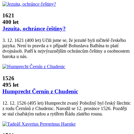
1621
400 let
Jezuita, ochránce češtiny?
3. 12. 1621 (400 let) Učili jsme se, že jezuité byli ničitelé českého
jazyka. Není to pravda a v případě Bohuslava Balbína to platí
dvojnásob. Patří k nejvýraznějším ochráncům češtiny a osobnostem
baroka u nás.
1526
495 let
Humprecht Černín z Chudenic
12. 12. 1526 (495 let) Humprecht zvaný Pobožný byl český šlechtic
z rodu Černínů z Chudenic. Narodil se 12. prosince 1526. Později
se stal císařským radou a rytířem Řádu zlatého rouna.