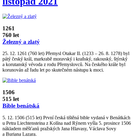
listopad 2021
1261
760 let
Železný a zlatý
25. 12. 1261 (760 let) Přemysl Otakar II. (1233 – 26. 8. 1278) byl
pátý český král, markrabě moravský i kraňský, rakouský, štýrský
a korutanský vévoda z rodu Přemyslovců. Na českého krále byl
korunován až řadu let po skutečném nástupu k moci.
1506
515 let
Bible benátská
5. 12. 1506 (515 let) První česká tištěná bible vydaná v Benátkách
u Petra Liechtensteina z Kolína nad Rýnem vyšla 5. prosince 1506
nákladem měšťanů pražských Jana Hlavasy, Václava Sovy
a Buriana Lazara.