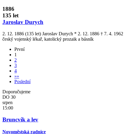
1886
135 let
Jaroslav Durych
2. 12. 1886 (135 let) Jaroslav Durych * 2. 12. 1886 † 7. 4. 1962
český vojenský lékař, katolický prozaik a básník
První
1
2
3
4
»
»
Poslední
Doporučujeme
DO
30
srpen
15:00
Bruncvík a lev
Novoměstská radnice