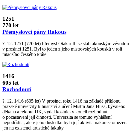
1251
770 let
Přemyslovci pány Rakous
?. 12. 1251 (770 let) Přemysl Otakar II. se stal rakouským vévodou
v prosinci 1251. Byl to jeden z jeho mistrovských kousků v roli
mladšího českého krále.
1416
605 let
Rozhodnutí
?. 12. 1416 (605 let) V prosinci roku 1416 na základě příklonu
pražské univerzity k husitství a učení Mistra Jana Husa, bývalého
děkana a rektora UK, vydal kostnický koncil rozhodnutí
o pozastavení její činnosti. Univerzita se tomuto vyhlášení
nepodřídila, ale v jeho důsledku byla její aktivita nakonec omezena
jen na existenci artistické fakulty.