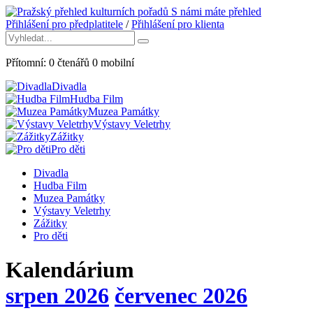
S námi máte přehled
Přihlášení pro předplatitele
/
Přihlášení pro klienta
Přítomní:
0
čtenářů
0
mobilní
Divadla
Hudba Film
Muzea Památky
Výstavy Veletrhy
Zážitky
Pro děti
Divadla
Hudba Film
Muzea Památky
Výstavy Veletrhy
Zážitky
Pro děti
Kalendárium
srpen 2026
červenec 2026