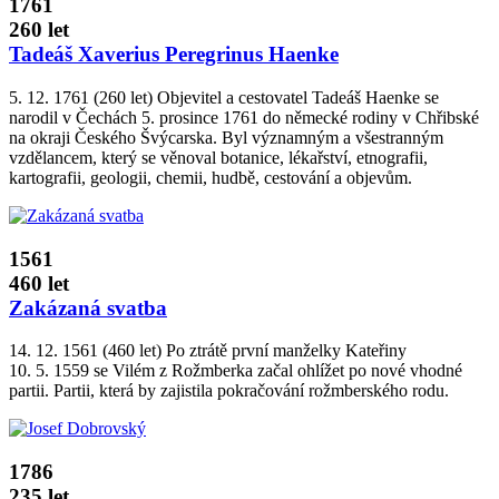
1761
260 let
Tadeáš Xaverius Peregrinus Haenke
5. 12. 1761 (260 let) Objevitel a cestovatel Tadeáš Haenke se
narodil v Čechách 5. prosince 1761 do německé rodiny v Chřibské
na okraji Českého Švýcarska. Byl významným a všestranným
vzdělancem, který se věnoval botanice, lékařství, etnografii,
kartografii, geologii, chemii, hudbě, cestování a objevům.
1561
460 let
Zakázaná svatba
14. 12. 1561 (460 let) Po ztrátě první manželky Kateřiny
10. 5. 1559 se Vilém z Rožmberka začal ohlížet po nové vhodné
partii. Partii, která by zajistila pokračování rožmberského rodu.
1786
235 let