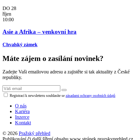
DO
28
říjen
10:00
Asie a Afrika – venkovní hra
Chvalský zámek
Máte zájem o zasílání novinek?
Zadejte Vaši emailovou adresu a zajistěte si tak aktuality z České
republiky.
Registrací k newsletteru souhlasíte se
zásadami ochrany osobních údajů
O nás
Kariéra
Inzerce
Kontakt
© 2026
Pražský přehled
Publikování či další šíření obsahu www stránek prazskyprehled.cz