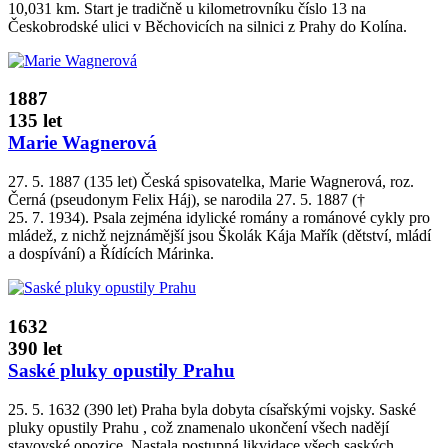
10,031 km. Start je tradičně u kilometrovníku číslo 13 na
Českobrodské ulici v Běchovicích na silnici z Prahy do Kolína.
1887
135 let
Marie Wagnerová
27. 5. 1887 (135 let) Česká spisovatelka, Marie Wagnerová, roz.
Černá (pseudonym Felix Háj), se narodila 27. 5. 1887 (†
25. 7. 1934). Psala zejména idylické romány a románové cykly pro
mládež, z nichž nejznámější jsou Školák Kája Mařík (dětství, mládí
a dospívání) a Řídících Márinka.
1632
390 let
Saské pluky opustily Prahu
25. 5. 1632 (390 let) Praha byla dobyta císařskými vojsky. Saské
pluky opustily Prahu , což znamenalo ukončení všech nadějí
stavovské opozice. Nastala postupná likvidace všech saských