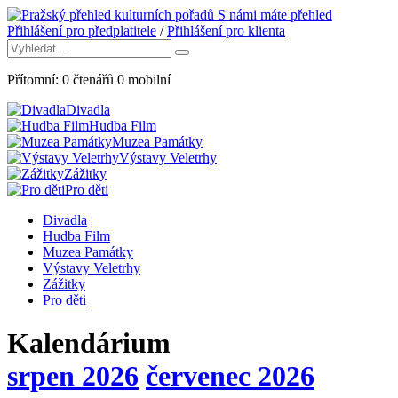
S námi máte přehled
Přihlášení pro předplatitele
/
Přihlášení pro klienta
Přítomní:
0
čtenářů
0
mobilní
Divadla
Hudba Film
Muzea Památky
Výstavy Veletrhy
Zážitky
Pro děti
Divadla
Hudba Film
Muzea Památky
Výstavy Veletrhy
Zážitky
Pro děti
Kalendárium
srpen 2026
červenec 2026