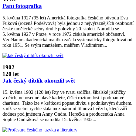
Paní fotografka
5. května 1927 (95 let) Americká fotografka českého původu Eva
Fuková (rozená Podešvová) byla jednou z nejvýraznějších osobností
české umělecké scény druhé poloviny 20. století. Narodila se
5. května 1927 v Praze, v roce 1972 získala americké občanství.
Vzděláním akademická malířka začala systematicky fotografovat od
roku 1951. Se svým manželem, malířem Vladimírem...
1902
120 let
Jak český diblík okouzlil svět
15. května 1902 (120 let) Rty ve tvaru srdíčka, šibalské jiskřičky
v očích, neposedné plavé kadeře, čišící roztomilost i podmanivé
charisma. Takto lze v krátkosti popsat dívku s podnikavým duchem,
z níž se velmi rychle stala mezinárodní filmová hvězda, která září
dodnes pod jménem Anny Ondra. Herečka a producentka Anna
Sophie Ondráková se narodila 15. května 1902...