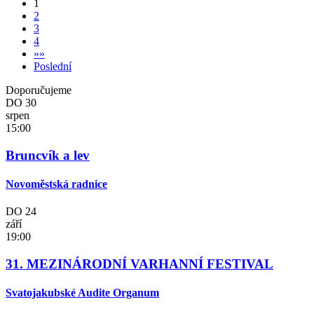
1
2
3
4
»
»
Poslední
Doporučujeme
DO
30
srpen
15:00
Bruncvík a lev
Novoměstská radnice
DO
24
září
19:00
31. MEZINÁRODNÍ VARHANNÍ FESTIVAL
Svatojakubské Audite Organum