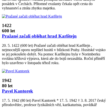
posádek v Čechách. Přítomné exulanty čekala opět cesta do
vyhnanství a ztráta zbytku majetku.
1422
600 let
Pražané začali obléhat hrad Karlštejn
20. 5. 1422 (600 let) Pražané začali obléhat hrad Karlštejn ,
nejmocnější oporu nepřátel husitů v blízkosti Prahy. Husitské vojsko
se jej pokoušelo dobýt. Na pomoc Karlštejnu byla v Norimberku
svolána křížová výprava, která ale do bojů nezasáhla. Roční příměří
bylo uzavřeno v listopadu téhož roku.
1942
80 let
Pavel Kantorek
17. 5. 1942 (80 let) Pavel Kantorek * 17. 5. 1942 † 3. 8. 2017 český
přírodovědec, profesor fyzikálních věd, karikaturista, povídkář