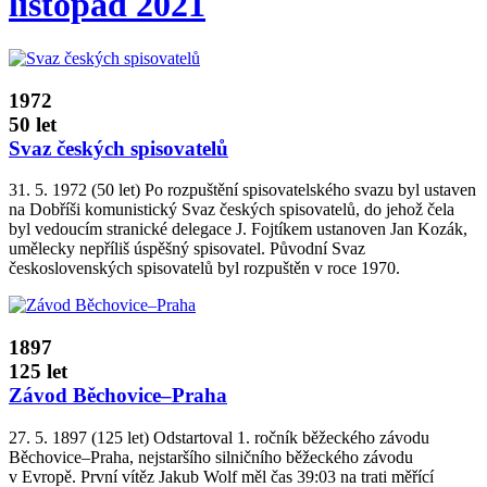
listopad 2021
1972
50 let
Svaz českých spisovatelů
31. 5. 1972 (50 let) Po rozpuštění spisovatelského svazu byl ustaven
na Dobříši komunistický Svaz českých spisovatelů, do jehož čela
byl vedoucím stranické delegace J. Fojtíkem ustanoven Jan Kozák,
umělecky nepříliš úspěšný spisovatel. Původní Svaz
československých spisovatelů byl rozpuštěn v roce 1970.
1897
125 let
Závod Běchovice–Praha
27. 5. 1897 (125 let) Odstartoval 1. ročník běžeckého závodu
Běchovice–Praha, nejstaršího silničního běžeckého závodu
v Evropě. První vítěz Jakub Wolf měl čas 39:03 na trati měřící