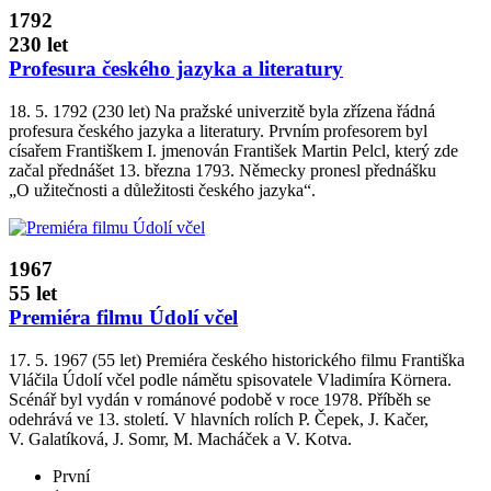
1792
230 let
Profesura českého jazyka a literatury
18. 5. 1792 (230 let) Na pražské univerzitě byla zřízena řádná
profesura českého jazyka a literatury. Prvním profesorem byl
císařem Františkem I. jmenován František Martin Pelcl, který zde
začal přednášet 13. března 1793. Německy pronesl přednášku
„O užitečnosti a důležitosti českého jazyka“.
1967
55 let
Premiéra filmu Údolí včel
17. 5. 1967 (55 let) Premiéra českého historického filmu Františka
Vláčila Údolí včel podle námětu spisovatele Vladimíra Körnera.
Scénář byl vydán v románové podobě v roce 1978. Příběh se
odehrává ve 13. století. V hlavních rolích P. Čepek, J. Kačer,
V. Galatíková, J. Somr, M. Macháček a V. Kotva.
První