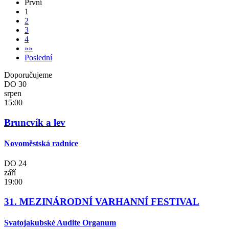
První
1
2
3
4
»
»
Poslední
Doporučujeme
DO
30
srpen
15:00
Bruncvík a lev
Novoměstská radnice
DO
24
září
19:00
31. MEZINÁRODNÍ VARHANNÍ FESTIVAL
Svatojakubské Audite Organum