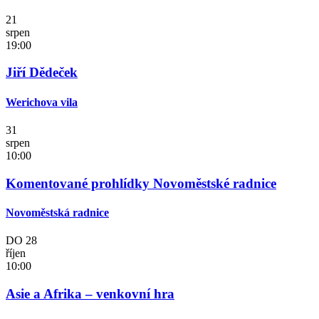
21
srpen
19:00
Jiří Dědeček
Werichova vila
31
srpen
10:00
Komentované prohlídky Novoměstské radnice
Novoměstská radnice
DO
28
říjen
10:00
Asie a Afrika – venkovní hra