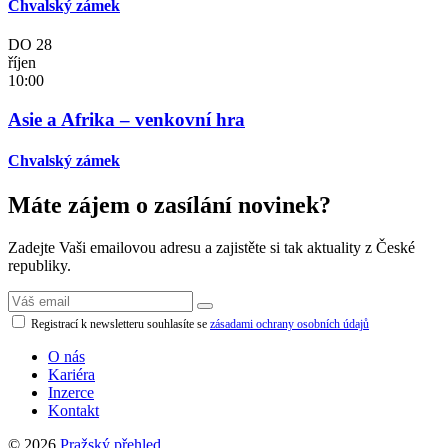
Chvalský zámek
DO
28
říjen
10:00
Asie a Afrika – venkovní hra
Chvalský zámek
Máte zájem o zasílání novinek?
Zadejte Vaši emailovou adresu a zajistěte si tak aktuality z České
republiky.
Registrací k newsletteru souhlasíte se
zásadami ochrany osobních údajů
O nás
Kariéra
Inzerce
Kontakt
© 2026
Pražský přehled