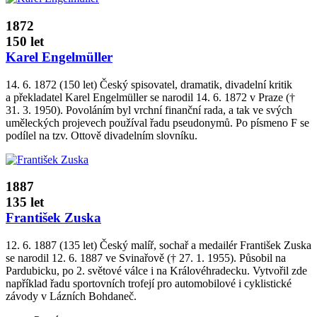
1872
150 let
Karel Engelmüller
14. 6. 1872 (150 let) Český spisovatel, dramatik, divadelní kritik
a překladatel Karel Engelmüller se narodil 14. 6. 1872 v Praze (†
31. 3. 1950). Povoláním byl vrchní finanční rada, a tak ve svých
uměleckých projevech používal řadu pseudonymů. Po písmeno F se
podílel na tzv. Ottově divadelním slovníku.
1887
135 let
František Zuska
12. 6. 1887 (135 let) Český malíř, sochař a medailér František Zuska
se narodil 12. 6. 1887 ve Svinařově († 27. 1. 1955). Působil na
Pardubicku, po 2. světové válce i na Královéhradecku. Vytvořil zde
například řadu sportovních trofejí pro automobilové i cyklistické
závody v Lázních Bohdaneč.