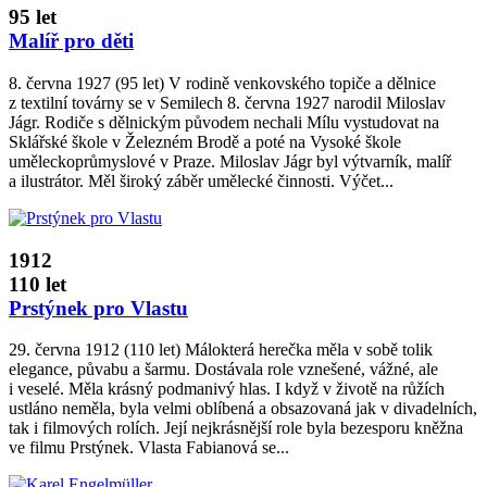
95 let
Malíř pro děti
8. června 1927 (95 let) V rodině venkovského topiče a dělnice
z textilní továrny se v Semilech 8. června 1927 narodil Miloslav
Jágr. Rodiče s dělnickým původem nechali Mílu vystudovat na
Sklářské škole v Železném Brodě a poté na Vysoké škole
uměleckoprůmyslové v Praze. Miloslav Jágr byl výtvarník, malíř
a ilustrátor. Měl široký záběr umělecké činnosti. Výčet...
1912
110 let
Prstýnek pro Vlastu
29. června 1912 (110 let) Málokterá herečka měla v sobě tolik
elegance, půvabu a šarmu. Dostávala role vznešené, vážné, ale
i veselé. Měla krásný podmanivý hlas. I když v životě na růžích
ustláno neměla, byla velmi oblíbená a obsazovaná jak v divadelních,
tak i filmových rolích. Její nejkrásnější role byla bezesporu kněžna
ve filmu Prstýnek. Vlasta Fabianová se...