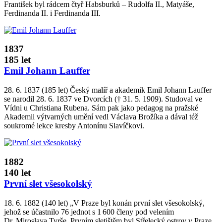
František byl rádcem čtyř Habsburků – Rudolfa II., Matyáše,
Ferdinanda II. i Ferdinanda III.
1837
185 let
Emil Johann Lauffer
28. 6. 1837 (185 let) Český malíř a akademik Emil Johann Lauffer
se narodil 28. 6. 1837 ve Dvorcích († 31. 5. 1909). Studoval ve
Vídni u Christiana Rubena. Sám pak jako pedagog na pražské
Akademii výtvarných umění vedl Václava Brožíka a dával též
soukromé lekce kresby Antonínu Slavíčkovi.
1882
140 let
První slet všesokolský
18. 6. 1882 (140 let) „V Praze byl konán první slet všesokolský,
jehož se účastnilo 76 jednot s 1 600 členy pod velením
Dr. Miroslava Tyrše. Prvním sletištěm byl Střelecký ostrov v Praze,