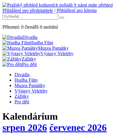
S námi máte přehled
Přihlášení pro předplatitele
/
Přihlášení pro klienta
Přítomní:
0
čtenářů
0
mobilní
Divadla
Hudba Film
Muzea Památky
Výstavy Veletrhy
Zážitky
Pro děti
Divadla
Hudba Film
Muzea Památky
Výstavy Veletrhy
Zážitky
Pro děti
Kalendárium
srpen 2026
červenec 2026