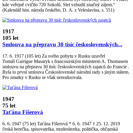
kde veřejně cvičilo 720 Sokolů. Slet vzbudil značný zájem.“
(Kalendář hist. národa českého, D. A. z Veleslavína, s. 551)
1917
105 let
Smlouva na přepravu 30 tisíc československých...
17. 6. 1917 (105 let) Za svého pobytu v Rusku uzavřel
Tomáš Garrigue Masaryk s francouzským ministrem A. Thomasem
smlouvu na přepravu 30 tisíc československých zajatců do Francie .
Byla to první smlouva Československé národní rady s jiným státem.
Pro zmatky v Rusku se však nerealizovala.
1947
75 let
Taťána Fišerová
6. 6. 1947 (75 let) Taťána Fišerová * 6. 6. 1947 † 25. 12. 2019
česká herečka, spisovatelka, moderátorka, politička, občanská