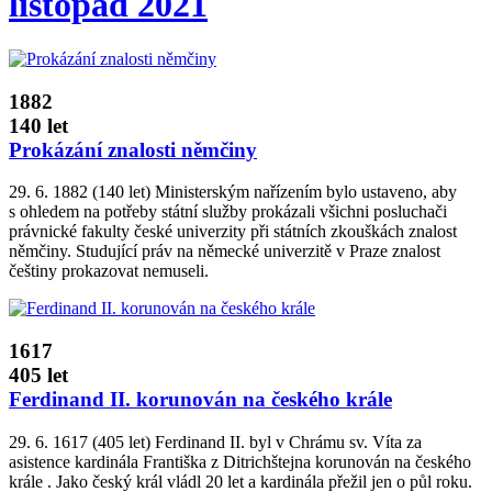
listopad 2021
1882
140 let
Prokázání znalosti němčiny
29. 6. 1882 (140 let) Ministerským nařízením bylo ustaveno, aby
s ohledem na potřeby státní služby prokázali všichni posluchači
právnické fakulty české univerzity při státních zkouškách znalost
němčiny. Studující práv na německé univerzitě v Praze znalost
češtiny prokazovat nemuseli.
1617
405 let
Ferdinand II. korunován na českého krále
29. 6. 1617 (405 let) Ferdinand II. byl v Chrámu sv. Víta za
asistence kardinála Františka z Ditrichštejna korunován na českého
krále . Jako český král vládl 20 let a kardinála přežil jen o půl roku.