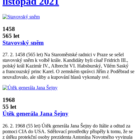
listopad 2021
1458
565 let
Stavovský sněm
27. 2. 1458 (565 let) Na Staroměstské radnici v Praze se sešel
stavovský sněm k volbě krále. Kandidáty byli císař Fridrich III.,
polský král Kazimír IV., Albrecht VI. Habsburský, Vilém Saský
a francouzský princ Karel. O zemském správci Jiřím z Poděbrad se
neuvažovalo, ale sliby a kupování hlasů vykonaly své.
1968
55 let
Útěk generála Jana Šejny
26. 2. 1968 (55 let) Útěk generála Jana Šejny do Itálie a odtud za
pomoci CIA do USA. Sdělovací prostředky přispěly k tomu, že se
z útěku protekční osoby prezidenta Antonína Novotného vyvinula