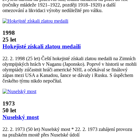
(ročníky mládeže 1921–1922, později 1918–1920) a další
omezování a likvidaci výroby nedůležité pro válku.
1998
25 let
Hokejisté získali zlatou medaili
22. 2. 1998 (25 let) Čeští hokejisté získali zlatou medaili na Zimních
olympijských hrách v Naganu (Japonsko). Poprvé v historii se mohli
olympiády zúčastnit hráči americké NHL a očekával se finálový
zápas mezi USA a Kanadou, šance se dávaly i Rusku. S úspěchem
českého týmu nikdo nepočítal.
1973
50 let
Nuselský most
22. 2. 1973 (50 let) Nuselský most * 22. 2. 1973 zahájení provozu
na pražském mostě přes Nuselské údolí