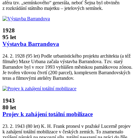
aféra tzv. „semínkového“ generála, neboť Šejna byl obviněn
z rozkrádání státního majetku – jetelových semínek.
1928
95 let
Výstavba Barrandova
24. 2. 1928 (95 let) Podle urbanistického projektu architekta (a též
filmaře) Maxe Urbana začala výstavba Barrandova. Tzv. starý
Barrandov byl v roce 1993 vyhlášen městskou památkovou zónou.
Je tvořen vilovou čtvrtí (200 parcel), komplexem Barrandovských
teras a filmovými ateliéry Barrandov.
1943
80 let
Projev k zahájení totální mobilizace
23. 2. 1943 (80 let) K. H. Frank pronesl v pražské Lucerně projev
k zahájení totální mobilizace v českých zemích. To znamenalo
zvýšení nároků na pracovní sílu, totální nasazení na práci do říše