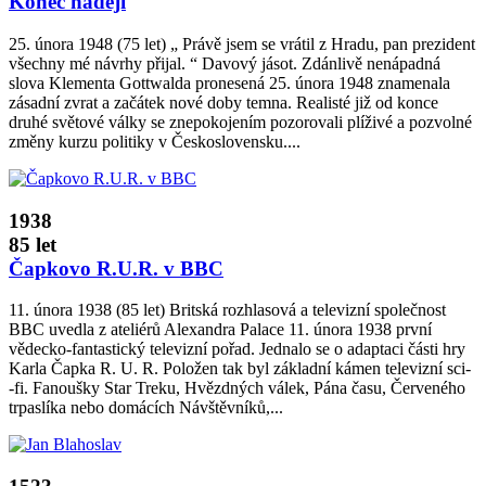
Konec nadějí
25. února 1948 (75 let) „ Právě jsem se vrátil z Hradu, pan prezident
všechny mé návrhy přijal. “ Davový jásot. Zdánlivě nenápadná
slova Klementa Gottwalda pronesená 25. února 1948 znamenala
zásadní zvrat a začátek nové doby temna. Realisté již od konce
druhé světové války se znepokojením pozorovali plíživé a pozvolné
změny kurzu politiky v Československu....
1938
85 let
Čapkovo R.U.R. v BBC
11. února 1938 (85 let) Britská rozhlasová a televizní společnost
BBC uvedla z ateliérů Alexandra Palace 11. února 1938 první
vědecko­‑fantastický televizní pořad. Jednalo se o adaptaci části hry
Karla Čapka R. U. R. Položen tak byl základní kámen televizní sci­
‑fi. Fanoušky Star Treku, Hvězdných válek, Pána času, Červeného
trpaslíka nebo domácích Návštěvníků,...