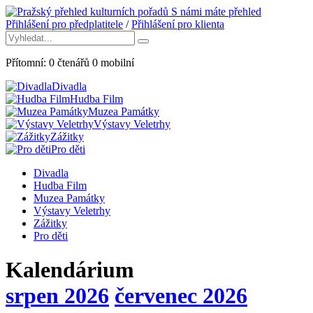
S námi máte přehled
Přihlášení pro předplatitele
/
Přihlášení pro klienta
Přítomní:
0
čtenářů
0
mobilní
Divadla
Hudba Film
Muzea Památky
Výstavy Veletrhy
Zážitky
Pro děti
Divadla
Hudba Film
Muzea Památky
Výstavy Veletrhy
Zážitky
Pro děti
Kalendárium
srpen 2026
červenec 2026