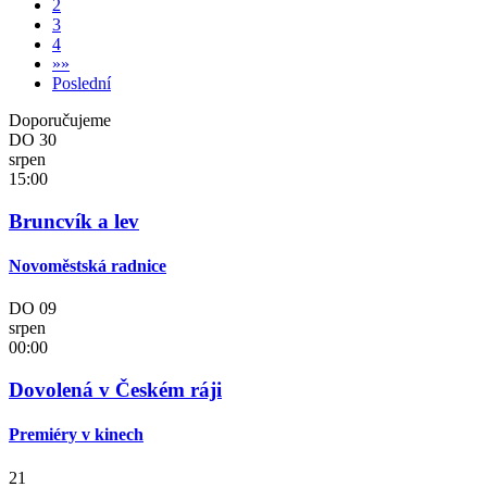
2
3
4
»
»
Poslední
Doporučujeme
DO
30
srpen
15:00
Bruncvík a lev
Novoměstská radnice
DO
09
srpen
00:00
Dovolená v Českém ráji
Premiéry v kinech
21