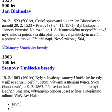
1523
500 let
Jan Blahoslav
20. 2. 1523 (500 let) Český spisovatel a kněz Jan Blahoslav se
narodil 20. 2. 1523 v Přerově († 24. 11. 1571). Byl biskupem
Jednoty bratrské. Na rozdíl od J. A. Komenského nevytvářel nová
myšlenková pojetí, svá díla plně podřizoval praktickým účelům
a potřebám církve. Přeložil např. Nový zákon (1564).
1863
160 let
Stanovy Umělecké besedy
19. 2. 1863 (160 let) Byly schváleny stanovy Umělecké besedy,
v níž se sdružili čeští hudební, výtvarní a literární tvůrci. Svou
činnost zahájila 9. 3. 1863. Předsedou hudebního odboru byl
Bedřich Smetana, výtvarného odboru Josef Mánes a literárního
odboru Vítězslav Hálek.
První
1