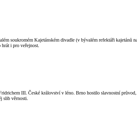
 malém soukromém Kajetánském divadle (v bývalém refektáři kajetánů na M
hrát i pro veřejnost.
idrichem III. České království v léno. Brno hostilo slavnostní průvod, v
 slib věrnosti.