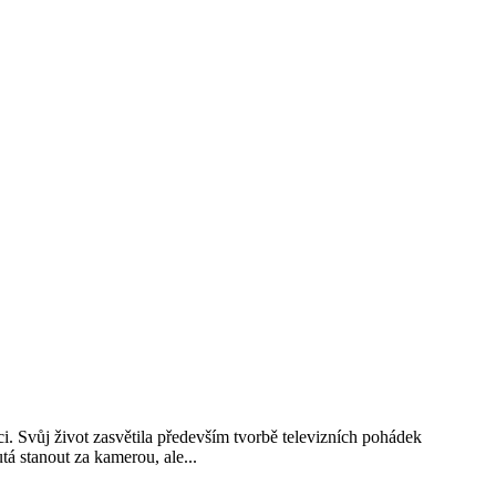
i. Svůj život zasvětila především tvorbě televizních pohádek
á stanout za kamerou, ale...