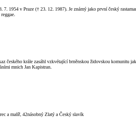
. 7. 1954 v Praze († 23. 12. 1987). Je známý jako první český rastaman
 reggae.
az českého krále zasáhl vzkvétající brněnskou židovskou komunitu jako
záními mnich Jan Kapistran.
erec a malíř, 42násobný Zlatý a Český slavík