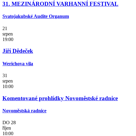
31. MEZINÁRODNÍ VARHANNÍ FESTIVAL
Svatojakubské Audite Organum
21
srpen
19:00
Jiří Dědeček
Werichova vila
31
srpen
10:00
Komentované prohlídky Novoměstské radnice
Novoměstská radnice
DO
28
říjen
10:00