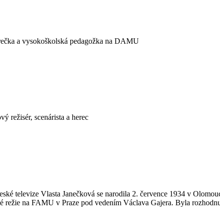
 herečka a vysokoškolská pedagožka na DAMU
ý režisér, scenárista a herec
eské televize Vlasta Janečková se narodila 2. července 1934 v Olomouc
ové režie na FAMU v Praze pod vedením Václava Gajera. Byla rozhodnut