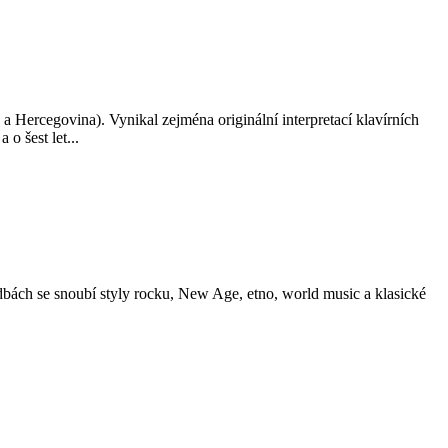
 a Hercegovina). Vynikal zejména originální interpretací klavírních
o šest let...
dbách se snoubí styly rocku, New Age, etno, world music a klasické