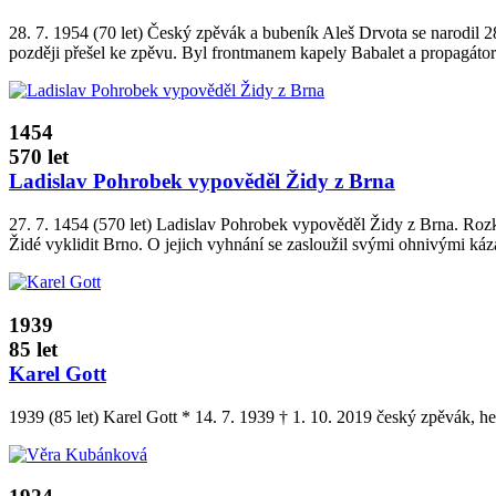
28. 7. 1954 (70 let) Český zpěvák a bubeník Aleš Drvota se narodil 28
později přešel ke zpěvu. Byl frontmanem kapely Babalet a propagátor
1454
570 let
Ladislav Pohrobek vypověděl Židy z Brna
27. 7. 1454 (570 let) Ladislav Pohrobek vypověděl Židy z Brna. Rozk
Židé vyklidit Brno. O jejich vyhnání se zasloužil svými ohnivými ká
1939
85 let
Karel Gott
1939 (85 let) Karel Gott * 14. 7. 1939 † 1. 10. 2019 český zpěvák, h