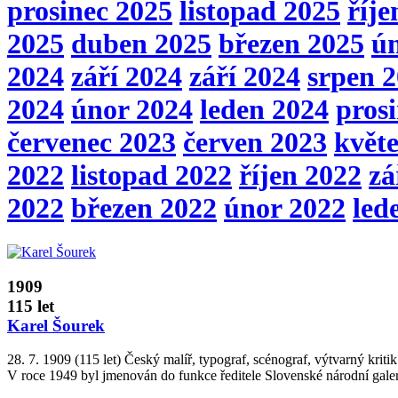
prosinec 2025
listopad 2025
říje
2025
duben 2025
březen 2025
ú
2024
září 2024
září 2024
srpen 
2024
únor 2024
leden 2024
pros
červenec 2023
červen 2023
květ
2022
listopad 2022
říjen 2022
zá
2022
březen 2022
únor 2022
led
1909
115 let
Karel Šourek
28. 7. 1909 (115 let) Český malíř, typograf, scénograf, výtvarný kriti
V roce 1949 byl jmenován do funkce ředitele Slovenské národní galer