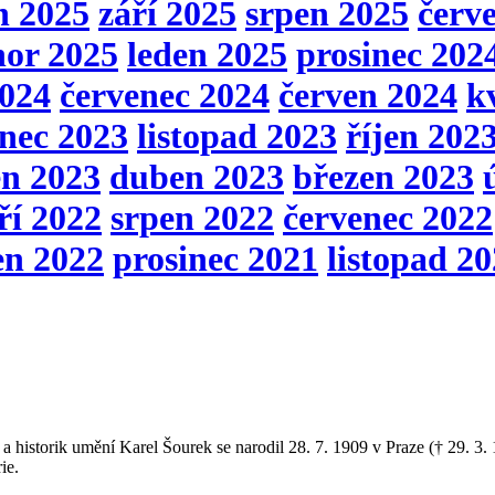
n 2025
září 2025
srpen 2025
červ
nor 2025
leden 2025
prosinec 202
2024
červenec 2024
červen 2024
k
inec 2023
listopad 2023
říjen 202
en 2023
duben 2023
březen 2023
ří 2022
srpen 2022
červenec 2022
en 2022
prosinec 2021
listopad 2
k a historik umění Karel Šourek se narodil 28. 7. 1909 v Praze († 29. 3.
ie.