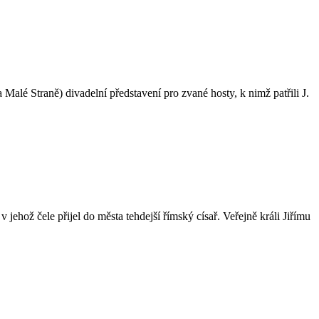
alé Straně) divadelní představení pro zvané hosty, k nimž patřili J.
 jehož čele přijel do města tehdejší římský císař. Veřejně králi Jiřímu