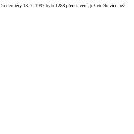
o derniéry 18. 7. 1997 bylo 1288 představení, jež vidělo více než