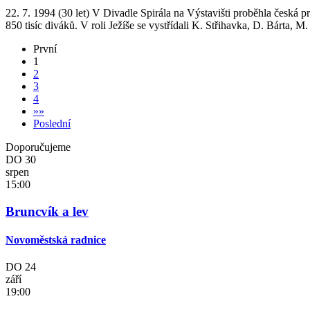
22. 7. 1994 (30 let) V Divadle Spirála na Výstavišti proběhla česká 
850 tisíc diváků. V roli Ježíše se vystřídali K. Střihavka, D. Bárta, M
První
1
2
3
4
»
»
Poslední
Doporučujeme
DO
30
srpen
15:00
Bruncvík a lev
Novoměstská radnice
DO
24
září
19:00