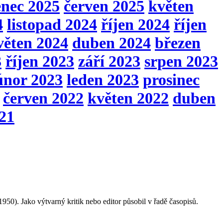
enec 2025
červen 2025
květen
4
listopad 2024
říjen 2024
říjen
věten 2024
duben 2024
březen
3
říjen 2023
září 2023
srpen 2023
únor 2023
leden 2023
prosinec
červen 2022
květen 2022
duben
021
 1950). Jako výtvarný kritik nebo editor působil v řadě časopisů.