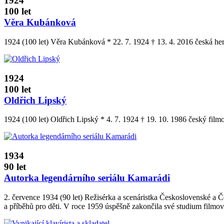
1924
100 let
Věra Kubánková
1924 (100 let) Věra Kubánková * 22. 7. 1924 † 13. 4. 2016 česká
1924
100 let
Oldřich Lipský
1924 (100 let) Oldřich Lipský * 4. 7. 1924 † 19. 10. 1986 český filmov
1934
90 let
Autorka legendárního seriálu Kamarádi
2. července 1934 (90 let) Režisérka a scenáristka Československé a Č
a příběhů pro děti. V roce 1959 úspěšně zakončila své studium film