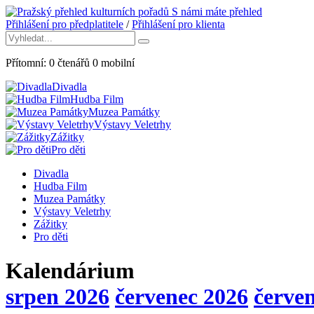
S námi máte přehled
Přihlášení pro předplatitele
/
Přihlášení pro klienta
Přítomní:
0
čtenářů
0
mobilní
Divadla
Hudba Film
Muzea Památky
Výstavy Veletrhy
Zážitky
Pro děti
Divadla
Hudba Film
Muzea Památky
Výstavy Veletrhy
Zážitky
Pro děti
Kalendárium
srpen 2026
červenec 2026
červe