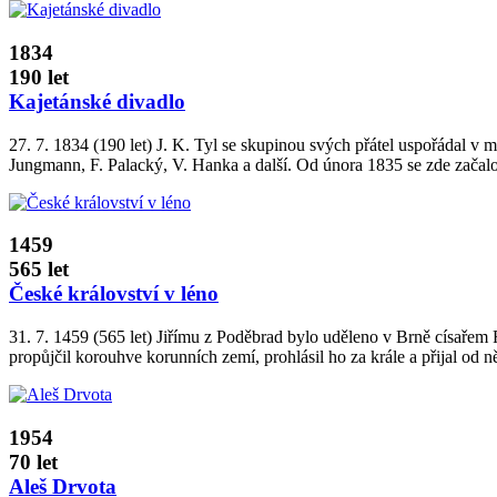
1834
190 let
Kajetánské divadlo
27. 7. 1834 (190 let) J. K. Tyl se skupinou svých přátel uspořádal v
Jungmann, F. Palacký, V. Hanka a další. Od února 1835 se zde začalo 
1459
565 let
České království v léno
31. 7. 1459 (565 let) Jiřímu z Poděbrad bylo uděleno v Brně císařem Fr
propůjčil korouhve korunních zemí, prohlásil ho za krále a přijal od něj
1954
70 let
Aleš Drvota