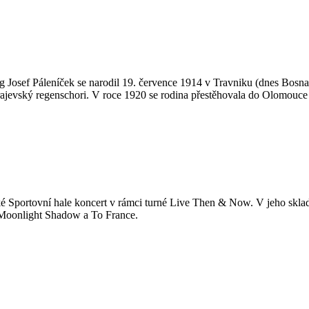
og Josef Páleníček se narodil 19. července 1914 v Travniku (dnes Bosna
jevský regenschori. V roce 1920 se rodina přestěhovala do Olomouce a 
žské Sportovní hale koncert v rámci turné Live Then & Now. V jeho skla
ě Moonlight Shadow a To France.