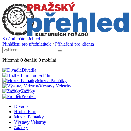
S námi máte přehled
Přihlášení pro předplatitele
/
Přihlášení pro klienta
Přítomní:
0
čtenářů
0
mobilní
Divadla
Hudba Film
Muzea Památky
Výstavy Veletrhy
Zážitky
Pro děti
Divadla
Hudba Film
Muzea Památky
Výstavy Veletrhy
Zážitky