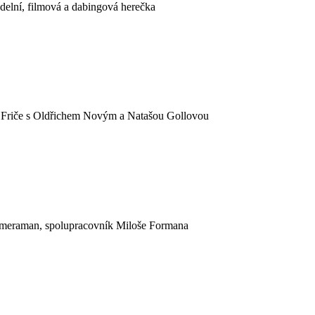
adelní, filmová a dabingová herečka
ina Friče s Oldřichem Novým a Natašou Gollovou
 kameraman, spolupracovník Miloše Formana