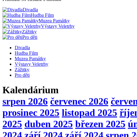
Divadla
Hudba Film
Muzea Památky
Výstavy Veletrhy
Zážitky
Pro děti
Divadla
Hudba Film
Muzea Památky
Výstavy Veletrhy
Zážitky
Pro děti
Kalendárium
srpen 2026
červenec 2026
červe
prosinec 2025
listopad 2025
říje
2025
duben 2025
březen 2025
ú
2024
září 2024
září 2024
srpen 