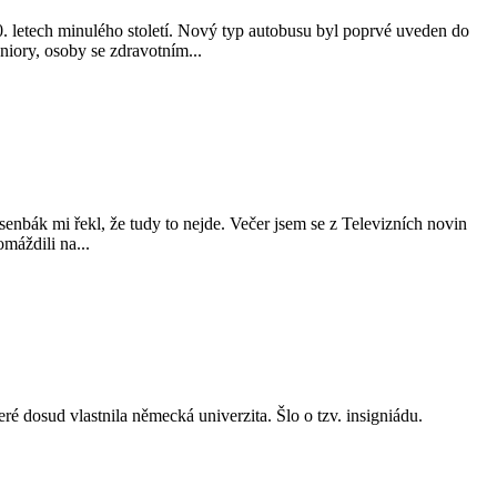
 letech minulého století. Nový typ autobusu byl poprvé uveden do
iory, osoby se zdravotním...
enbák mi řekl, že tudy to nejde. Večer jsem se z Televizních novin
omáždili na...
eré dosud vlastnila německá univerzita. Šlo o tzv. insigniádu.