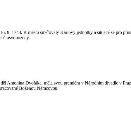
 16. 9. 1744. K městu směřovaly Karlovy jednotky a situace se pro prus
rusů osvobozeny.
ch děl Antonína Dvořáka, měla svou premiéru v Národním divadle v Pra
, zpracované Boženou Němcovou.