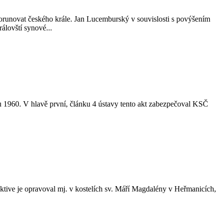
 korunovat českého krále. Jan Lucemburský v souvislosti s povýšením
álovští synové...
 1960. V hlavě první, článku 4 ústavy tento akt zabezpečoval KSČ
ektive je opravoval mj. v kostelích sv. Máří Magdalény v Heřmanicích,