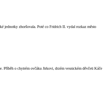
ké jednotky zhoršovala. Poté co Fridrich II. vydal rozkaz město
ze. Příběh o chytrém ovčáku Jirkovi, drzém vesnickém děvčeti Káče