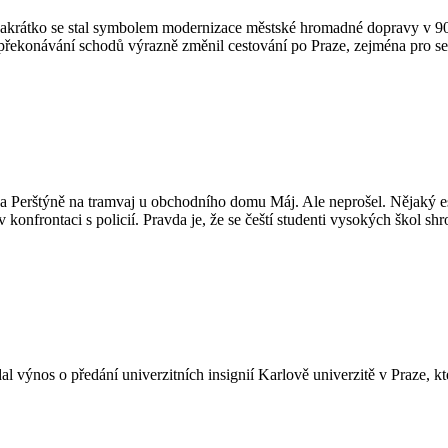
Zakrátko se stal symbolem modernizace městské hromadné dopravy v 90.
řekonávání schodů výrazně změnil cestování po Praze, zejména pro sen
 Na Perštýně na tramvaj u obchodního domu Máj. Ale neprošel. Nějaký es
konfrontaci s policií. Pravda je, že se čeští studenti vysokých škol shr
al výnos o předání univerzitních insignií Karlově univerzitě v Praze, kt