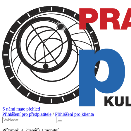
S námi máte přehled
Přihlášení pro předplatitele
/
Přihlášení pro klienta
Přítomní:
31
čtenářů
3
mobilní