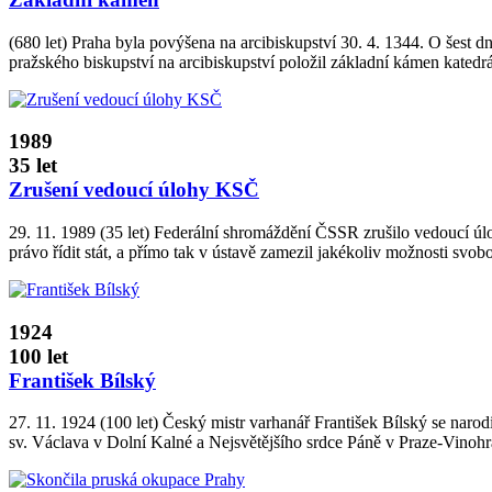
(680 let) Praha byla povýšena na arcibiskupství 30. 4. 1344. O šest 
pražského biskupství na arcibiskupství položil základní kámen katedrá
1989
35 let
Zrušení vedoucí úlohy KSČ
29. 11. 1989 (35 let) Federální shromáždění ČSSR zrušilo vedoucí ú
právo řídit stát, a přímo tak v ústavě zamezil jakékoliv možnosti svob
1924
100 let
František Bílský
27. 11. 1924 (100 let) Český mistr varhanář František Bílský se naro
sv. Václava v Dolní Kalné a Nejsvětějšího srdce Páně v Praze­‑Vinoh