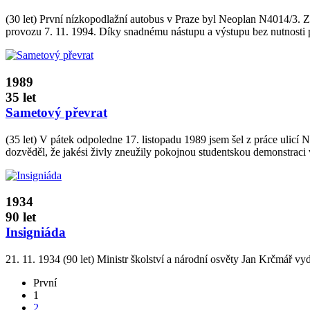
(30 let) První nízkopodlažní autobus v Praze byl Neoplan N4014/3. 
provozu 7. 11. 1994. Díky snadnému nástupu a výstupu bez nutnosti p
1989
35 let
Sametový převrat
(35 let) V pátek odpoledne 17. listopadu 1989 jsem šel z práce ulicí
dozvěděl, že jakési živly zneužily pokojnou studentskou demonstraci v 
1934
90 let
Insigniáda
21. 11. 1934 (90 let) Ministr školství a národní osvěty Jan Krčmář vyd
První
1
2