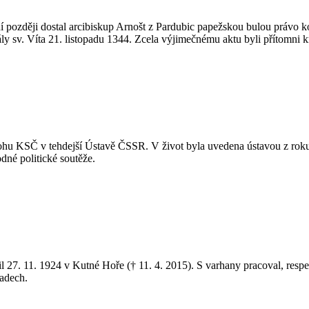
dní později dostal arcibiskup Arnošt z Pardubic papežskou bulou právo
ly sv. Víta 21. listopadu 1344. Zcela výjimečnému aktu byli přítomni kr
lohu KSČ v tehdejší Ústavě ČSSR. V život byla uvedena ústavou z roku
odné politické soutěže.
dil 27. 11. 1924 v Kutné Hoře († 11. 4. 2015). S varhany pracoval, resp
radech.