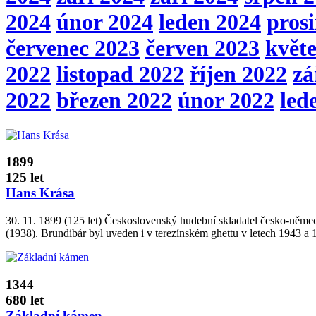
2024
únor 2024
leden 2024
pros
červenec 2023
červen 2023
květ
2022
listopad 2022
říjen 2022
zá
2022
březen 2022
únor 2022
led
1899
125 let
Hans Krása
30. 11. 1899 (125 let) Československý hudební skladatel česko­‑něme
(1938). Brundibár byl uveden i v terezínském ghettu v letech 1943 a 
1344
680 let
Základní kámen