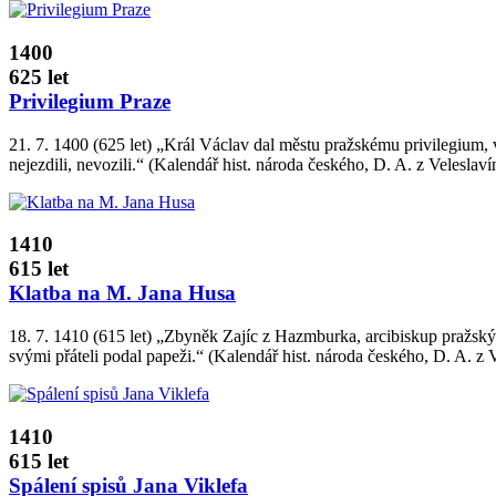
1400
625 let
Privilegium Praze
21. 7. 1400 (625 let) „Král Václav dal městu pražskému privilegium, 
nejezdili, nevozili.“ (Kalendář hist. národa českého, D. A. z Veleslavín
1410
615 let
Klatba na M. Jana Husa
18. 7. 1410 (615 let) „Zbyněk Zajíc z Hazmburka, arcibiskup pražský, 
svými přáteli podal papeži.“ (Kalendář hist. národa českého, D. A. z V
1410
615 let
Spálení spisů Jana Viklefa