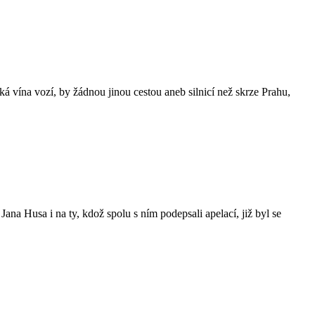
á vína vozí, by žádnou jinou cestou aneb silnicí než skrze Prahu,
ana Husa i na ty, kdož spolu s ním podepsali apelací, již byl se