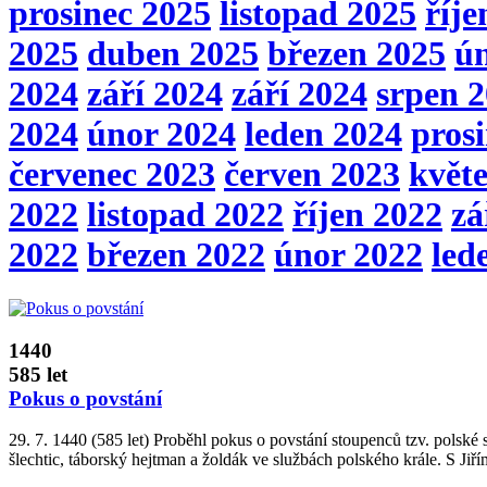
prosinec 2025
listopad 2025
říje
2025
duben 2025
březen 2025
ú
2024
září 2024
září 2024
srpen 
2024
únor 2024
leden 2024
pros
červenec 2023
červen 2023
květ
2022
listopad 2022
říjen 2022
zá
2022
březen 2022
únor 2022
led
1440
585 let
Pokus o povstání
29. 7. 1440 (585 let) Proběhl pokus o povstání stoupenců tzv. polsk
šlechtic, táborský hejtman a žoldák ve službách polského krále. S Jiří