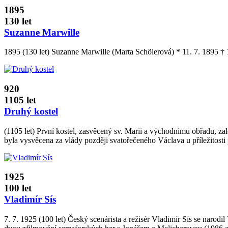
1895
130 let
Suzanne Marwille
1895 (130 let) Suzanne Marwille (Marta Schölerová) * 11. 7. 1895 † 1
920
1105 let
Druhý kostel
(1105 let) První kostel, zasvěcený sv. Marii a východnímu obřadu, zalo
byla vysvěcena za vlády později svatořečeného Václava u příležitosti
1925
100 let
Vladimír Sís
7. 7. 1925 (100 let) Český scenárista a režisér Vladimír Sís se narod