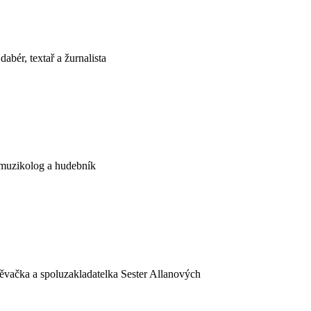
abér, textař a žurnalista
, muzikolog a hudebník
pěvačka a spoluzakladatelka Sester Allanových