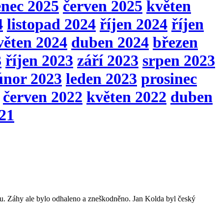
enec 2025
červen 2025
květen
4
listopad 2024
říjen 2024
říjen
věten 2024
duben 2024
březen
3
říjen 2023
září 2023
srpen 2023
únor 2023
leden 2023
prosinec
červen 2022
květen 2022
duben
021
hu. Záhy ale bylo odhaleno a zneškodněno. Jan Kolda byl český