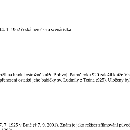
4. 1. 1962 česká herečka a scenáristka
žil na hradní ostrožně kníže Bořivoj. Patrně roku 920 založil kníže Vra
 přenesení ostatků jeho babičky sv. Ludmily z Tetína (925). Uloženy byl
il 7. 7. 1925 v Brně († 7. 9. 2001). Znám je jako režisér zfilmování pův