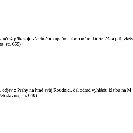
v němž přikazuje všechněm kupcům i formanům, kteříž těžká pití, vlašsk
a, str. 655)
odjev z Prahy na hrad svůj Roudnici, dal odtud vyhlásiti klatbu na M. J
eleslavína, str. 649)