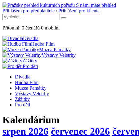
S námi máte přehled
Přihlášení pro předplatitele
/
Přihlášení pro klienta
Přítomní:
0
čtenářů
0
mobilní
Divadla
Hudba Film
Muzea Památky
Výstavy Veletrhy
Zážitky
Pro děti
Divadla
Hudba Film
Muzea Památky
Výstavy Veletrhy
Zážitky
Pro děti
Kalendárium
srpen 2026
červenec 2026
červe