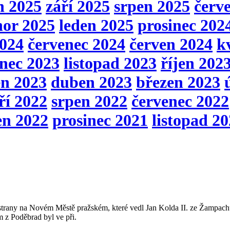
n 2025
září 2025
srpen 2025
červ
nor 2025
leden 2025
prosinec 202
2024
červenec 2024
červen 2024
k
inec 2023
listopad 2023
říjen 202
en 2023
duben 2023
březen 2023
ří 2022
srpen 2022
červenec 2022
en 2022
prosinec 2021
listopad 2
é strany na Novém Městě pražském, které vedl Jan Kolda II. ze Žampac
m z Poděbrad byl ve při.