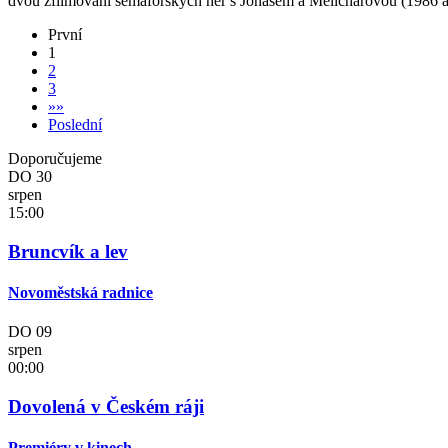
dvou zfilmování semaforských her s Jonášem a Melicharovou (1986 a
První
1
2
3
»
»
Poslední
Doporučujeme
DO
30
srpen
15:00
Bruncvík a lev
Novoměstská radnice
DO
09
srpen
00:00
Dovolená v Českém ráji
Premiéry v kinech