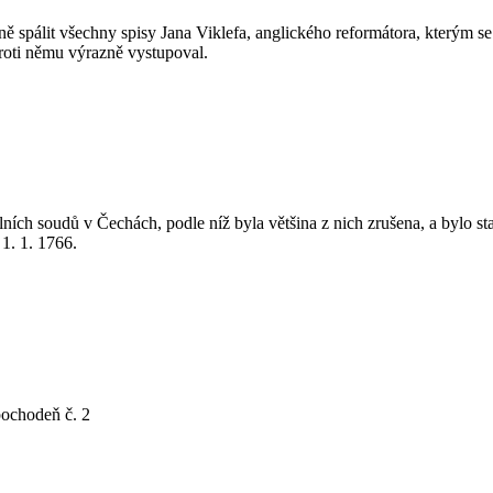
ě spálit všechny spisy Jana Viklefa, anglického reformátora, kterým s
roti němu výrazně vystupoval.
elních soudů v Čechách, podle níž byla většina z nich zrušena, a bylo 
1. 1. 1766.
 pochodeň č. 2