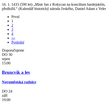
16. 1. 1433 (590 let) „Mistr Jan z Rokycan na koncilium basilejském, 
předložil.“ (Kalendář historický národa českého, Daniel Adam z Veles
První
1
2
3
4
»
»
Poslední
Doporučujeme
DO
30
srpen
15:00
Bruncvík a lev
Novoměstská radnice
DO
24
září
19:00