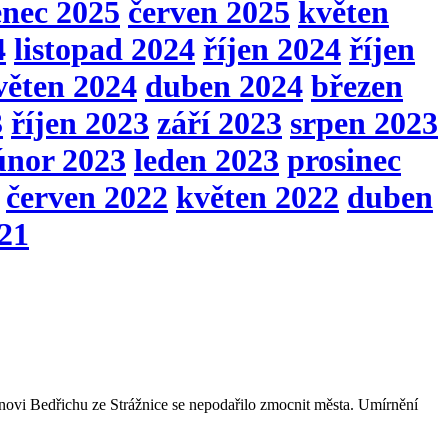
enec 2025
červen 2025
květen
4
listopad 2024
říjen 2024
říjen
věten 2024
duben 2024
březen
3
říjen 2023
září 2023
srpen 2023
únor 2023
leden 2023
prosinec
červen 2022
květen 2022
duben
021
anovi Bedřichu ze Strážnice se nepodařilo zmocnit města. Umírnění