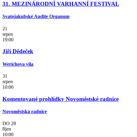
31. MEZINÁRODNÍ VARHANNÍ FESTIVAL
Svatojakubské Audite Organum
21
srpen
19:00
Jiří Dědeček
Werichova vila
31
srpen
10:00
Komentované prohlídky Novoměstské radnice
Novoměstská radnice
DO
28
říjen
10:00