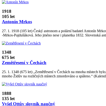
1918
105 let
Antonín Mrkos
27. 1. 1918 (105 let) Český astronom a polární badatel Antonín Mrko
‑Mrkos­‑Pajdušáková. Jeho jméno nese i planetka 1832. Slovenská a
1348
675 let
Zemětřesení v Čechách
25. 1. 1348 (675 let) „Zemětřesení v Čechách na mnoha místech bylo
mnoho Židův na rozličných místech zmordováno a spáleno.“ (Kalendář 
1888
135 let
Vyšel Ottův slovník naučný