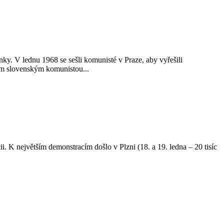
nky. V lednu 1968 se sešli komunisté v Praze, aby vyřešili
ým slovenským komunistou...
i. K největším demonstracím došlo v Plzni (18. a 19. ledna – 20 tisíc