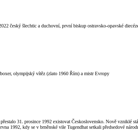
2022 český šlechtic a duchovní, první biskup ostravsko­‑opavské diecéz
boxer, olympijský vítěz (zlato 1960 Řím) a mistr Evropy
 přestalo 31. prosince 1992 existovat Československo. Nově vzniklé stá
června 1992, kdy se v brněnské vile Tugendhat setkali předsedové národ