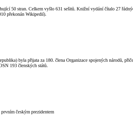
ahující 50 stran. Celkem vyšlo 631 sešitů. Knižní vydání čítalo 27 řád
2010 překonán Wikipedií).
 republika) byla přijata za 180. člena Organizace spojených národů, př
OSN 193 členských států.
en prvním českým prezidentem