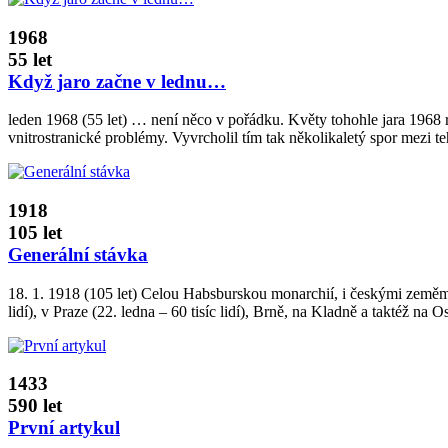
1968
55 let
Když jaro začne v lednu…
leden 1968 (55 let) … není něco v pořádku. Květy tohohle jara 1968 ry
vnitrostranické problémy. Vyvrcholil tím tak několikaletý spor mez
1918
105 let
Generální stávka
18. 1. 1918 (105 let) Celou Habsburskou monarchií, i českými zeměmi, 
lidí), v Praze (22. ledna – 60 tisíc lidí), Brně, na Kladně a taktéž na O
1433
590 let
První artykul