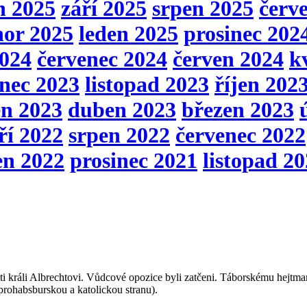
n 2025
září 2025
srpen 2025
červ
nor 2025
leden 2025
prosinec 202
2024
červenec 2024
červen 2024
k
inec 2023
listopad 2023
říjen 202
en 2023
duben 2023
březen 2023
ří 2022
srpen 2022
červenec 2022
en 2022
prosinec 2021
listopad 2
oti králi Albrechtovi. Vůdcové opozice byli zatčeni. Táborskému hejtm
a prohabsburskou a katolickou stranu).