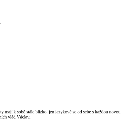
e
ty mají k sobě stále blízko, jen jazykově se od sebe s každou novou
ních vlád Václav...