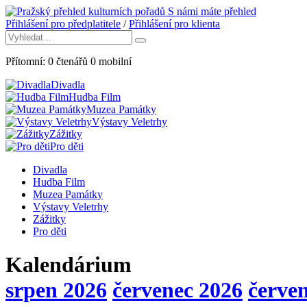
S námi máte přehled
Přihlášení pro předplatitele
/
Přihlášení pro klienta
Přítomní:
0
čtenářů
0
mobilní
Divadla
Hudba Film
Muzea Památky
Výstavy Veletrhy
Zážitky
Pro děti
Divadla
Hudba Film
Muzea Památky
Výstavy Veletrhy
Zážitky
Pro děti
Kalendárium
srpen 2026
červenec 2026
červe