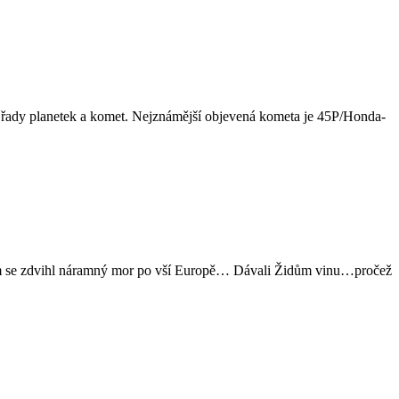
em řady planetek a komet. Nejznámější objevená kometa je 45P/Honda­
Potom se zdvihl náramný mor po vší Europě… Dávali Židům vinu…pročež