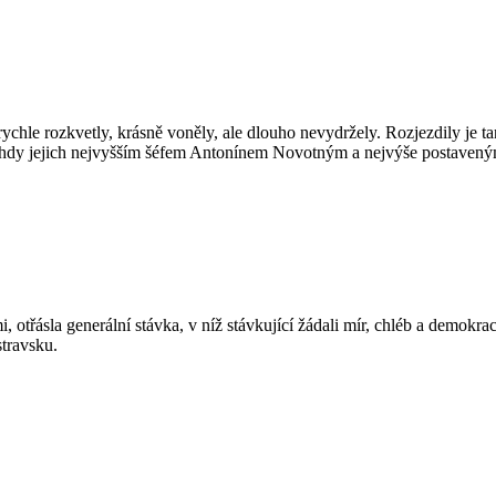
chle rozkvetly, krásně voněly, ale dlouho nevydržely. Rozjezdily je ta
i tehdy jejich nejvyšším šéfem Antonínem Novotným a nejvýše postaven
otřásla generální stávka, v níž stávkující žádali mír, chléb a demokraci
stravsku.