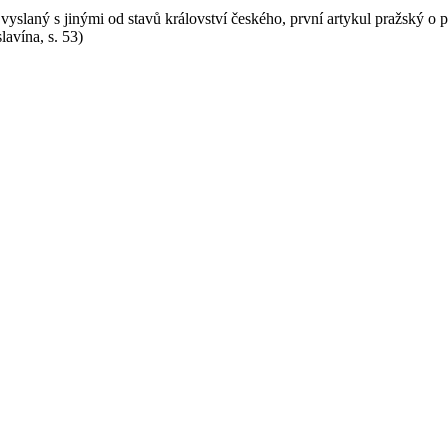
vyslaný s jinými od stavů království českého, první artykul pražský o 
lavína, s. 53)