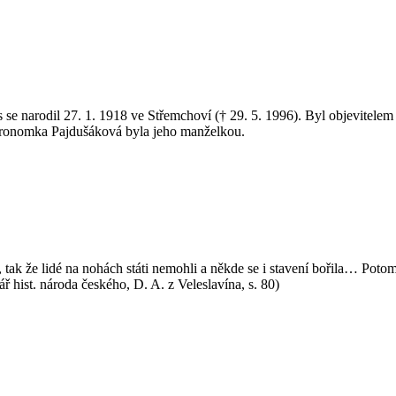
s se narodil 27. 1. 1918 ve Střemchoví († 29. 5. 1996). Byl objevitel
stronomka Pajdušáková byla jeho manželkou.
, tak že lidé na nohách státi nemohli a někde se i stavení bořila… 
hist. národa českého, D. A. z Veleslavína, s. 80)