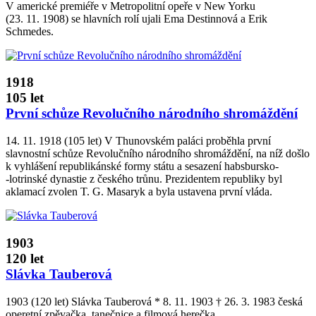
V americké premiéře v Metropolitní opeře v New Yorku
(23. 11. 1908) se hlavních rolí ujali Ema Destinnová a Erik
Schmedes.
1918
105 let
První schůze Revolučního národního shromáždění
14. 11. 1918 (105 let) V Thunovském paláci proběhla první
slavnostní schůze Revolučního národního shromáždění, na níž došlo
k vyhlášení republikánské formy státu a sesazení habsbursko­
‑lotrinské dynastie z českého trůnu. Prezidentem republiky byl
aklamací zvolen T. G. Masaryk a byla ustavena první vláda.
1903
120 let
Slávka Tauberová
1903 (120 let) Slávka Tauberová * 8. 11. 1903 † 26. 3. 1983 česká
operetní zpěvačka, tanečnice a filmová herečka