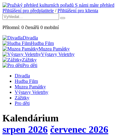
S námi máte přehled
Přihlášení pro předplatitele
/
Přihlášení pro klienta
Přítomní:
0
čtenářů
0
mobilní
Divadla
Hudba Film
Muzea Památky
Výstavy Veletrhy
Zážitky
Pro děti
Divadla
Hudba Film
Muzea Památky
Výstavy Veletrhy
Zážitky
Pro děti
Kalendárium
srpen 2026
červenec 2026