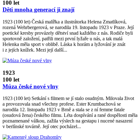
100 let
Děti mnoha generací ji znají
1923 (100 let) Česká malířka a ilustrátorka Helena Zmatlíková,
rozená Wehrbergerová, se narodila 19. listopadu 1923 v Praze. Její
poetické kresby provázely dětství snad každého z nás. Rodiče byli
sportovně založení, patřili mezi první lyžaře u nás, a tak malá
Helenka měla sport v oblibě. Láska k horám a lyžování je znát
i z jejích knížek. Mezi její další...
1923
100 let
Múza české nové vlny
1923 (100 let) Setkání s filmem se jí stalo osudným. Milovala život
a provozovala snad všechny profese. Ester Krumbachová se
narodila 12. listopadu 1923 v Brně a stala se z ní femme fatale
(osudová žena) českého filmu. Léta dospívání a rané dospělosti měla
poznamenané válkou, zažila výslech na gestapu i nucené nasazení
v berlínské továrně. Její otec pocházel...