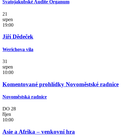
Svatojakubské Audite Organum
21
srpen
19:00
Jiří Dědeček
Werichova vila
31
srpen
10:00
Komentované prohlídky Novoměstské radnice
Novoměstská radnice
DO
28
říjen
10:00
Asie a Afrika – venkovní hra