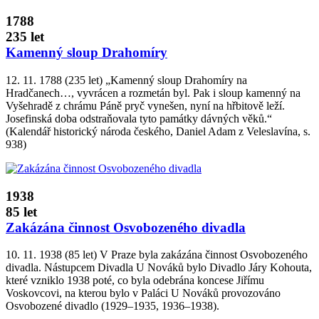
1788
235 let
Kamenný sloup Drahomíry
12. 11. 1788 (235 let) „Kamenný sloup Drahomíry na
Hradčanech…, vyvrácen a rozmetán byl. Pak i sloup kamenný na
Vyšehradě z chrámu Páně pryč vynešen, nyní na hřbitově leží.
Josefinská doba odstraňovala tyto památky dávných věků.“
(Kalendář historický národa českého, Daniel Adam z Veleslavína, s.
938)
1938
85 let
Zakázána činnost Osvobozeného divadla
10. 11. 1938 (85 let) V Praze byla zakázána činnost Osvobozeného
divadla. Nástupcem Divadla U Nováků bylo Divadlo Járy Kohouta,
které vzniklo 1938 poté, co byla odebrána koncese Jiřímu
Voskovcovi, na kterou bylo v Paláci U Nováků provozováno
Osvobozené divadlo (1929–1935, 1936–1938).