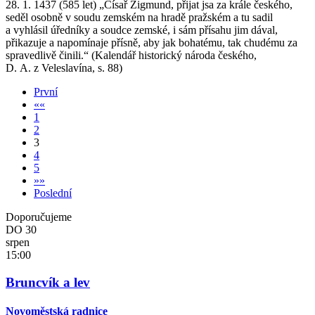
28. 1. 1437 (585 let) „Císař Zigmund, přijat jsa za krále českého,
seděl osobně v soudu zemském na hradě pražském a tu sadil
a vyhlásil úředníky a soudce zemské, i sám přísahu jim dával,
přikazuje a napomínaje přísně, aby jak bohatému, tak chudému za
spravedlivě činili.“ (Kalendář historický národa českého,
D. A. z Veleslavína, s. 88)
První
«
«
1
2
3
4
5
»
»
Poslední
Doporučujeme
DO
30
srpen
15:00
Bruncvík a lev
Novoměstská radnice