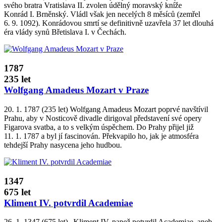
svého bratra Vratislava II. zvolen údělný moravský kníže
Konrád I. Brněnský. Vládl však jen necelých 8 měsíců (zemřel
6. 9. 1092). Konrádovou smrtí se definitivně uzavřela 37 let dlouhá
éra vlády synů Břetislava I. v Čechách.
1787
235 let
Wolfgang Amadeus Mozart v Praze
20. 1. 1787 (235 let) Wolfgang Amadeus Mozart poprvé navštívil
Prahu, aby v Nosticově divadle dirigoval představení své opery
Figarova svatba, a to s velkým úspěchem. Do Prahy přijel již
11. 1. 1787 a byl jí fascinován. Překvapilo ho, jak je atmosféra
tehdejší Prahy nasycena jeho hudbou.
1347
675 let
Kliment IV. potvrdil Academiae
26. 1. 1347 (675 let) „Kliment IV. papež potvrdil Academiae, aneb