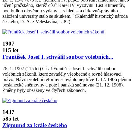
učení pražského, kteréž císař Karel IV. vyzdvihl. List Klimentův,
pod bullou olověnou vydaný… s hlediska církevně-právního
založení university stalo se skutkem.“ (Kalendář historický národa
českého, D. A. z Veleslavína, s. 82)
1907
115 let
František Josef I. schválil soubor volebních...
26. 1. 1907 (115 let) Císař František Josef I. schválil soubor
volebních zákonů, které zaváděly všeobecné a rovné hlasovací
právo. Návrh volební reformy schválilo nejdříve 1. 12. 1906 plénum
poslanecké sněmovny a poté i panská sněmovna (21. 12. 1906).
Změny byly obsaženy ve čtyřech zákonech.
1437
585 let
Zigmund za krále českého