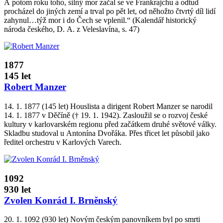
A potom roku toho, silný mor začal se ve Frankrajchu a odtud
procházel do jiných zemí a trval po pět let, od něhožto čtvrtý díl lidí
zahynul…týž mor i do Čech se vplenil.“ (Kalendář historický
národa českého, D. A. z Veleslavína, s. 47)
1877
145 let
Robert Manzer
14. 1. 1877 (145 let) Houslista a dirigent Robert Manzer se narodil
14. 1. 1877 v Děčíně († 19. 1. 1942). Zasloužil se o rozvoj české
kultury v karlovarském regionu před začátkem druhé světové války.
Skladbu studoval u Antonína Dvořáka. Přes třicet let působil jako
ředitel orchestru v Karlových Varech.
1092
930 let
Zvolen Konrád I. Brněnský
20. 1. 1092 (930 let) Novým českým panovníkem byl po smrti