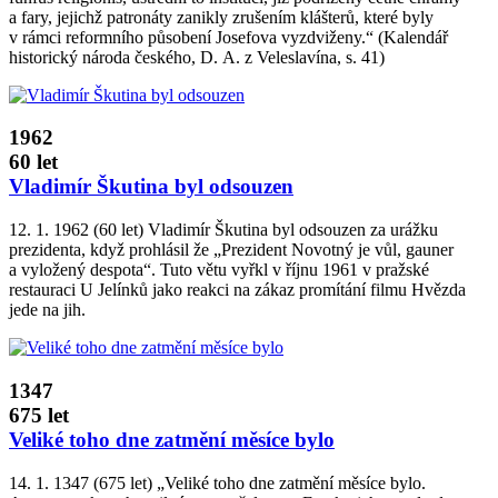
a fary, jejichž patronáty zanikly zrušením klášterů, které byly
v rámci reformního působení Josefova vyzdviženy.“ (Kalendář
historický národa českého, D. A. z Veleslavína, s. 41)
1962
60 let
Vladimír Škutina byl odsouzen
12. 1. 1962 (60 let) Vladimír Škutina byl odsouzen za urážku
prezidenta, když prohlásil že „Prezident Novotný je vůl, gauner
a vyložený despota“. Tuto větu vyřkl v říjnu 1961 v pražské
restauraci U Jelínků jako reakci na zákaz promítání filmu Hvězda
jede na jih.
1347
675 let
Veliké toho dne zatmění měsíce bylo
14. 1. 1347 (675 let) „Veliké toho dne zatmění měsíce bylo.