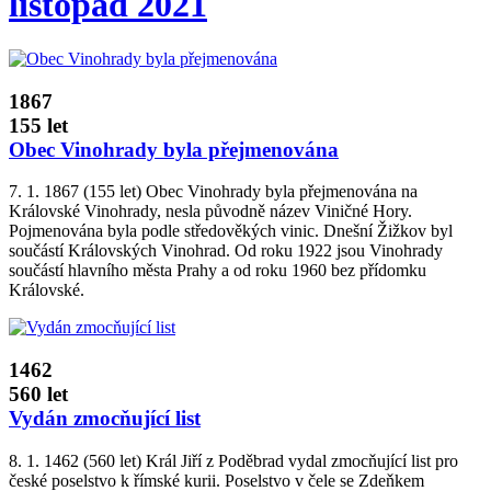
listopad 2021
1867
155 let
Obec Vinohrady byla přejmenována
7. 1. 1867 (155 let) Obec Vinohrady byla přejmenována na
Královské Vinohrady, nesla původně název Viničné Hory.
Pojmenována byla podle středověkých vinic. Dnešní Žižkov byl
součástí Královských Vinohrad. Od roku 1922 jsou Vinohrady
součástí hlavního města Prahy a od roku 1960 bez přídomku
Královské.
1462
560 let
Vydán zmocňující list
8. 1. 1462 (560 let) Král Jiří z Poděbrad vydal zmocňující list pro
české poselstvo k římské kurii. Poselstvo v čele se Zdeňkem