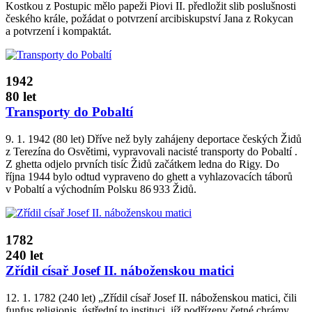
Kostkou z Postupic mělo papeži Piovi II. předložit slib poslušnosti
českého krále, požádat o potvrzení arcibiskupství Jana z Rokycan
a potvrzení i kompaktát.
1942
80 let
Transporty do Pobaltí
9. 1. 1942 (80 let) Dříve než byly zahájeny deportace českých Židů
z Terezína do Osvětimi, vypravovali nacisté transporty do Pobaltí .
Z ghetta odjelo prvních tisíc Židů začátkem ledna do Rigy. Do
října 1944 bylo odtud vypraveno do ghett a vyhlazovacích táborů
v Pobaltí a východním Polsku 86 933 Židů.
1782
240 let
Zřídil císař Josef II. náboženskou matici
12. 1. 1782 (240 let) „Zřídil císař Josef II. náboženskou matici, čili
funfus religionis, ústřední to instituci, jíž podřízeny četné chrámy