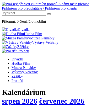
S námi máte přehled
Přihlášení pro předplatitele
/
Přihlášení pro klienta
Přítomní:
0
čtenářů
0
mobilní
Divadla
Hudba Film
Muzea Památky
Výstavy Veletrhy
Zážitky
Pro děti
Divadla
Hudba Film
Muzea Památky
Výstavy Veletrhy
Zážitky
Pro děti
Kalendárium
srpen 2026
červenec 2026