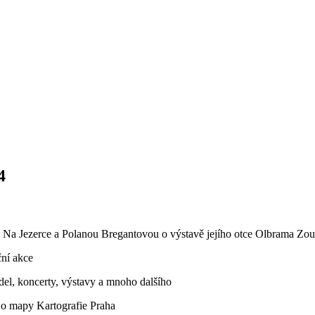
4
e Na Jezerce a Polanou Bregantovou o výstavě jejího otce Olbrama Zo
ční akce
del, koncerty, výstavy a mnoho dalšího
o mapy Kartografie Praha