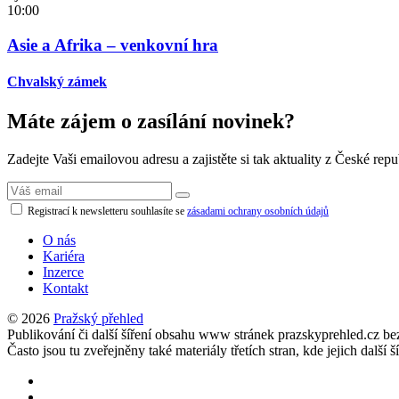
10:00
Asie a Afrika – venkovní hra
Chvalský zámek
Máte zájem o zasílání novinek?
Zadejte Vaši emailovou adresu a zajistěte si tak aktuality z České repu
Registrací k newsletteru souhlasíte se
zásadami ochrany osobních údajů
O nás
Kariéra
Inzerce
Kontakt
© 2026
Pražský přehled
Publikování či další šíření obsahu www stránek prazskyprehled.cz b
Často jsou tu zveřejněny také materiály třetích stran, kde jejich d