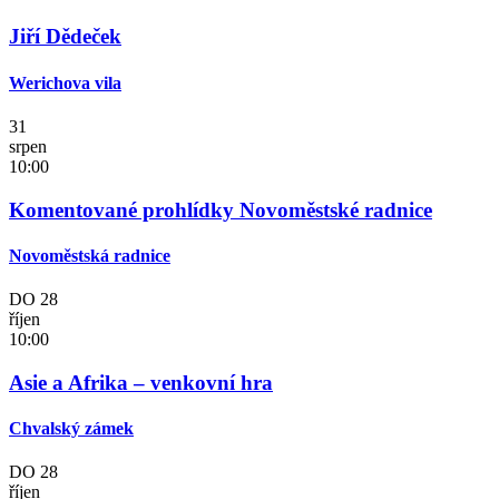
Jiří Dědeček
Werichova vila
31
srpen
10:00
Komentované prohlídky Novoměstské radnice
Novoměstská radnice
DO
28
říjen
10:00
Asie a Afrika – venkovní hra
Chvalský zámek
DO
28
říjen