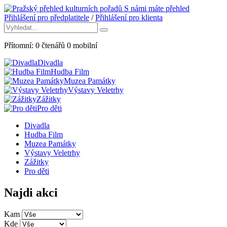
S námi máte přehled
Přihlášení pro předplatitele
/
Přihlášení pro klienta
Přítomní:
0
čtenářů
0
mobilní
Divadla
Hudba Film
Muzea Památky
Výstavy Veletrhy
Zážitky
Pro děti
Divadla
Hudba Film
Muzea Památky
Výstavy Veletrhy
Zážitky
Pro děti
Najdi akci
Kam
Kde