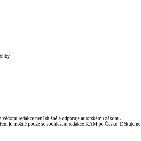
bliky.
ez vědomí redakce není slušné a odporuje autorskému zákonu.
alší šíření je možné pouze se souhlasem redakce KAM po Česku. Děkujeme