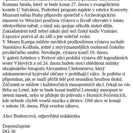
Romana Janála, který se bude konat 27. února v evangelickém
kostele U Salvátora. Podrobný program najdete v rubrice Koncerty.
Muzeum města Prahy připravilo společně s Archeologickým
muzeem ve Wroclavi poučnou výstavu o životě obyvatel v tomto
středověkém městě, s nímž nás spojuje několik století dějin.
Zakladatelem totiž nebyl nikdo jiný než český kníže Vratislav.
Expozice potrvá až do září a jste srdečně zváni.
V Museu Kampa můžete navštívit prodlouženou výstavu sochaře
Stanislava Kolíbala, jedné z nejvýznamnějších osobností českého
poválečného umění. Neváhejte, výstava končí 19. února.
V galerii Artinbox v Perlové ulici probíhá výstava děl legendárních
sester Válových a od 24. února budete moci zhlédnout snímky
ukrajinského fotografa Alexandera Chekmeneva, který
zdokumentoval kyjevské občany v probíhající válce. Je potřeba si
připomínat, jak se snaží přežít lidé pod neustálou hrozbou útoků.
Zúčastnit se můžete i každoročních masopustních akcí, čekají na vás
třeba na Letné, kde se bude konat tradiční Letenský masopust se
sletem masek, nebo se přidejte do průvodu v Horních Počernicích,
kde nebude chybět veselá muzika a jitrnice. Obě akce se konají
v sobotu 18. února. Přeji veselou zábavu.
Alice Braborcová, odpovědná redaktorka
Doporučujeme
DO
30