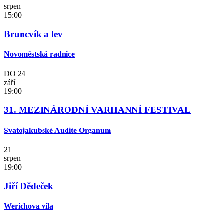
srpen
15:00
Bruncvík a lev
Novoměstská radnice
DO
24
září
19:00
31. MEZINÁRODNÍ VARHANNÍ FESTIVAL
Svatojakubské Audite Organum
21
srpen
19:00
Jiří Dědeček
Werichova vila