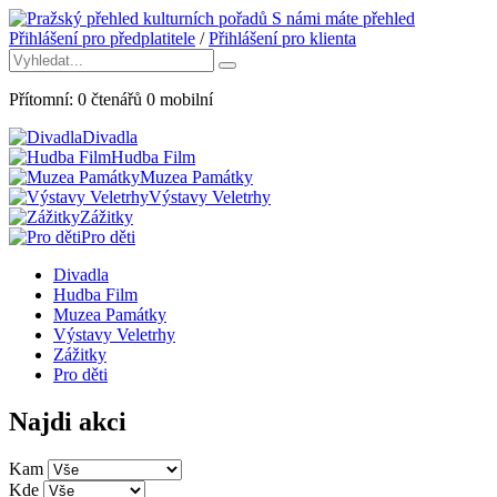
S námi máte přehled
Přihlášení pro předplatitele
/
Přihlášení pro klienta
Přítomní:
0
čtenářů
0
mobilní
Divadla
Hudba Film
Muzea Památky
Výstavy Veletrhy
Zážitky
Pro děti
Divadla
Hudba Film
Muzea Památky
Výstavy Veletrhy
Zážitky
Pro děti
Najdi akci
Kam
Kde