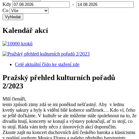
Kdy
-
Co
Vyhledat
Kalendář akcí
Celé aktuální číslo
ke stažení zde
Pražský přehled kulturních pořadů
2/2023
Milí čtenáři,
tento způsob zimy zdá se mi poněkud nešťastný. Aby v lednu
kvetly sakury a byly k vidění bílé koberce sněženek… Kdo ví, čeho
se ještě dočkáme. V kultuře se ale můžeme stále spolehnout na to, že
divadla hrají, koncerty se konají a výstavy pokračují, ať to stojí, co
to stojí. Ráda vám tedy něco z únorových akcí doporučím.
Zkuste zajít na koncert duchovních árií českého baroka a klasicismu
v podání souboru Musica Florea a našeho předního barytonisty