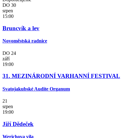
DO
30
srpen
15:00
Bruncvík a lev
Novoměstská radnice
DO
24
září
19:00
31. MEZINÁRODNÍ VARHANNÍ FESTIVAL
Svatojakubské Audite Organum
21
srpen
19:00
Jiří Dědeček
Werichova vila