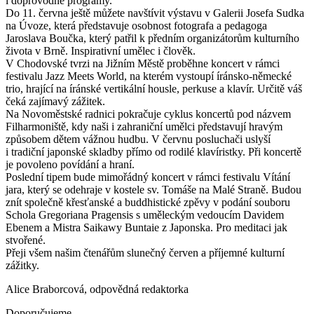
i doprovodné programy.
Do 11. června ještě můžete navštívit výstavu v Galerii Josefa Sudka
na Úvoze, která představuje osobnost fotografa a pedagoga
Jaroslava Boučka, který patřil k předním organizátorům kulturního
života v Brně. Inspirativní umělec i člověk.
V Chodovské tvrzi na Jižním Městě proběhne koncert v rámci
festivalu Jazz Meets World, na kterém vystoupí íránsko­‑německé
trio, hrající na íránské vertikální housle, perkuse a klavír. Určitě váš
čeká zajímavý zážitek.
Na Novoměstské radnici pokračuje cyklus koncertů pod názvem
Filharmoniště, kdy naši i zahraniční umělci představují hravým
způsobem dětem vážnou hudbu. V červnu posluchači uslyší
i tradiční japonské skladby přímo od rodilé klavíristky. Při koncertě
je povoleno povídání a hraní.
Poslední tipem bude mimořádný koncert v rámci festivalu Vítání
jara, který se odehraje v kostele sv. Tomáše na Malé Straně. Budou
znít společně křesťanské a buddhistické zpěvy v podání souboru
Schola Gregoriana Pragensis s uměleckým vedoucím Davidem
Ebenem a Mistra Saikawy Buntaie z Japonska. Pro meditaci jak
stvořené.
Přeji všem našim čtenářům slunečný červen a příjemné kulturní
zážitky.
Alice Braborcová, odpovědná redaktorka
Doporučujeme