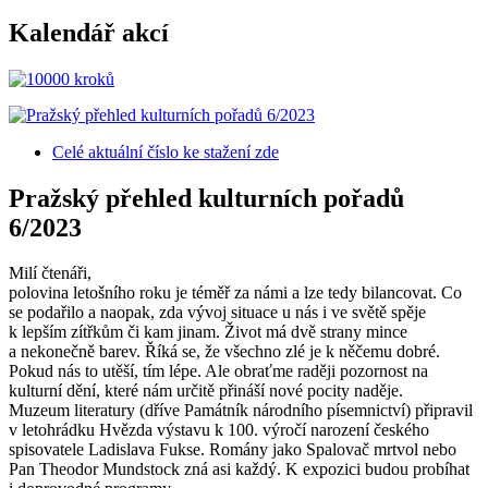
Kalendář akcí
Celé aktuální číslo
ke stažení zde
Pražský přehled kulturních pořadů
6/2023
Milí čtenáři,
polovina letošního roku je téměř za námi a lze tedy bilancovat. Co
se podařilo a naopak, zda vývoj situace u nás i ve světě spěje
k lepším zítřkům či kam jinam. Život má dvě strany mince
a nekonečně barev. Říká se, že všechno zlé je k něčemu dobré.
Pokud nás to utěší, tím lépe. Ale obraťme raději pozornost na
kulturní dění, které nám určitě přináší nové pocity naděje.
Muzeum literatury (dříve Památník národního písemnictví) připravil
v letohrádku Hvězda výstavu k 100. výročí narození českého
spisovatele Ladislava Fukse. Romány jako Spalovač mrtvol nebo
Pan Theodor Mundstock zná asi každý. K expozici budou probíhat