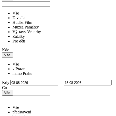
Vše
Divadla
Hudba Film
Muzea Památky
Výstavy Veletrhy
Zážitky
Pro děti
Kde
Vše
Vše
v Praze
mimo Prahu
Kdy
-
Co
Vše
Vše
představení