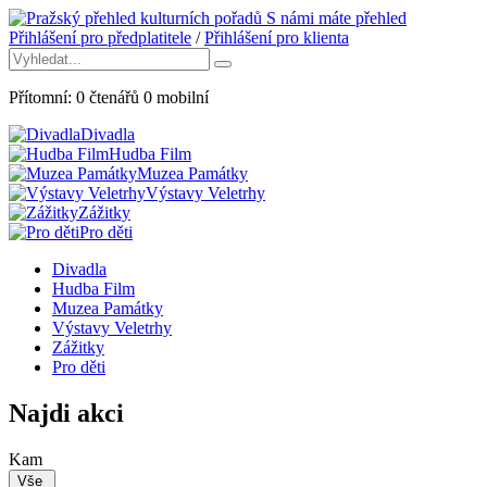
S námi máte přehled
Přihlášení pro předplatitele
/
Přihlášení pro klienta
Přítomní:
0
čtenářů
0
mobilní
Divadla
Hudba Film
Muzea Památky
Výstavy Veletrhy
Zážitky
Pro děti
Divadla
Hudba Film
Muzea Památky
Výstavy Veletrhy
Zážitky
Pro děti
Najdi akci
Kam
Vše