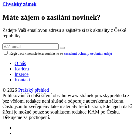
Chvalský zámek
Máte zájem o zasílání novinek?
Zadejte Vaši emailovou adresu a zajistěte si tak aktuality z České
republiky.
Registrací k newsletteru souhlasíte se
zásadami ochrany osobních údajů
O nás
Kariéra
Inzerce
Kontakt
© 2026
Pražský přehled
Publikování či další šíření obsahu www stránek prazskyprehled.cz
bez vědomí redakce není slušné a odporuje autorskému zákonu.
Často jsou tu zveřejněny také materiály třetích stran, kde jejich další
šíření je možné pouze se souhlasem redakce KAM po Česku.
Děkujeme za pochopení.