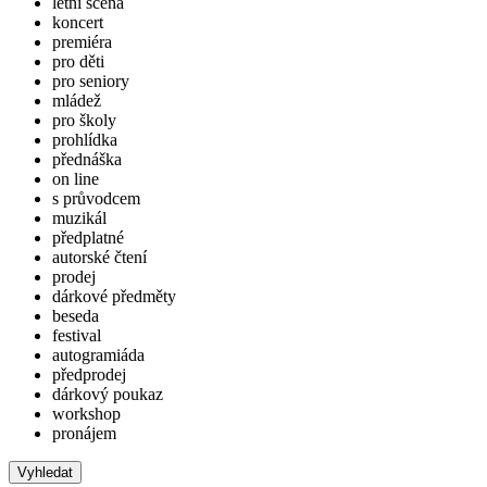
letní scéna
koncert
premiéra
pro děti
pro seniory
mládež
pro školy
prohlídka
přednáška
on line
s průvodcem
muzikál
předplatné
autorské čtení
prodej
dárkové předměty
beseda
festival
autogramiáda
předprodej
dárkový poukaz
workshop
pronájem
Vyhledat