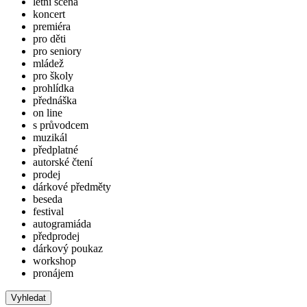
letní scéna
koncert
premiéra
pro děti
pro seniory
mládež
pro školy
prohlídka
přednáška
on line
s průvodcem
muzikál
předplatné
autorské čtení
prodej
dárkové předměty
beseda
festival
autogramiáda
předprodej
dárkový poukaz
workshop
pronájem
Vyhledat