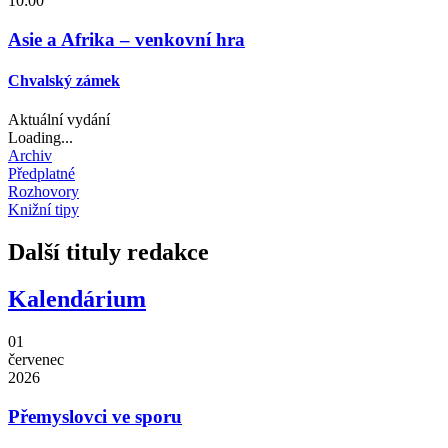
10:00
Asie a Afrika – venkovní hra
Chvalský zámek
Aktuální vydání
Loading...
Archiv
Předplatné
Rozhovory
Knižní tipy
Další tituly redakce
Kalendárium
01
červenec
2026
Přemyslovci ve sporu