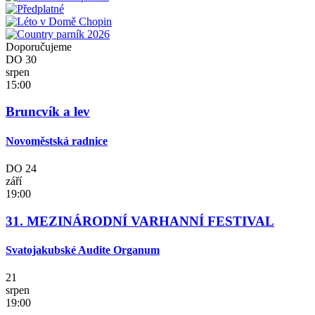
Doporučujeme
DO
30
srpen
15:00
Bruncvík a lev
Novoměstská radnice
DO
24
září
19:00
31. MEZINÁRODNÍ VARHANNÍ FESTIVAL
Svatojakubské Audite Organum
21
srpen
19:00