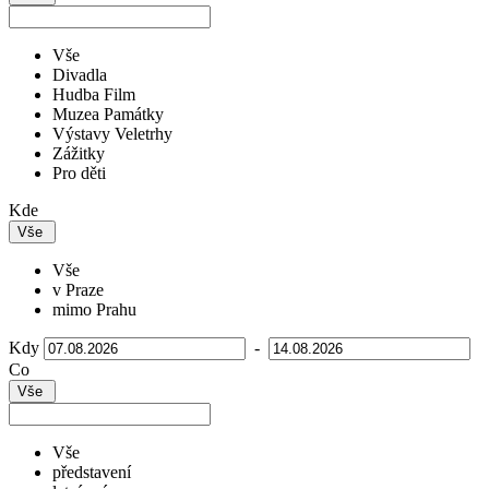
Vše
Divadla
Hudba Film
Muzea Památky
Výstavy Veletrhy
Zážitky
Pro děti
Kde
Vše
Vše
v Praze
mimo Prahu
Kdy
-
Co
Vše
Vše
představení