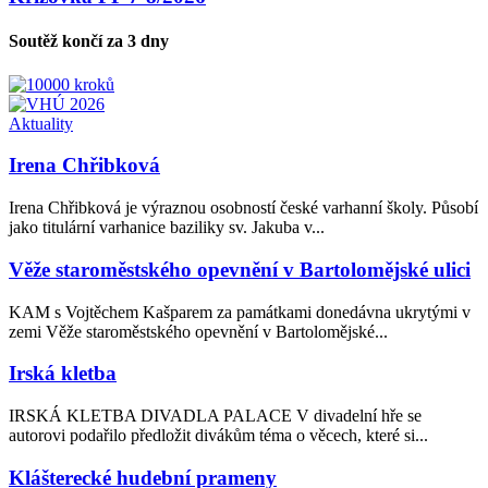
Soutěž končí za 3 dny
Aktuality
Irena Chřibková
Irena Chřibková je výraznou osobností české varhanní školy. Působí
jako titulární varhanice baziliky sv. Jakuba v...
Věže staroměstského opevnění v Bartolomějské ulici
KAM s Vojtěchem Kašparem za památkami donedávna ukrytými v
zemi Věže staroměstského opevnění v Bartolomějské...
Irská kletba
IRSKÁ KLETBA DIVADLA PALACE V divadelní hře se
autorovi podařilo předložit divákům téma o věcech, které si...
Klášterecké hudební prameny