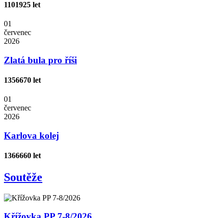
1101
925 let
01
červenec
2026
Zlatá bula pro říši
1356
670 let
01
červenec
2026
Karlova kolej
1366
660 let
Soutěže
Křížovka PP 7-8/2026