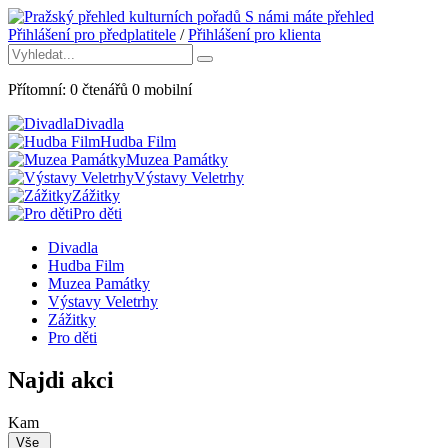
S námi máte přehled
Přihlášení pro předplatitele
/
Přihlášení pro klienta
Přítomní:
0
čtenářů
0
mobilní
Divadla
Hudba Film
Muzea Památky
Výstavy Veletrhy
Zážitky
Pro děti
Divadla
Hudba Film
Muzea Památky
Výstavy Veletrhy
Zážitky
Pro děti
Najdi akci
Kam
Vše