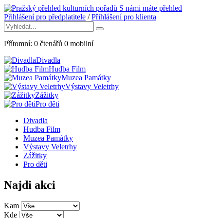
S námi máte přehled
Přihlášení pro předplatitele
/
Přihlášení pro klienta
Přítomní:
0
čtenářů
0
mobilní
Divadla
Hudba Film
Muzea Památky
Výstavy Veletrhy
Zážitky
Pro děti
Divadla
Hudba Film
Muzea Památky
Výstavy Veletrhy
Zážitky
Pro děti
Najdi akci
Kam
Kde