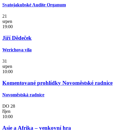
Svatojakubské Audite Organum
21
srpen
19:00
Jiří Dědeček
Werichova vila
31
srpen
10:00
Komentované prohlídky Novoměstské radnice
Novoměstská radnice
DO
28
říjen
10:00
Asie a Afrika – venkovní hra