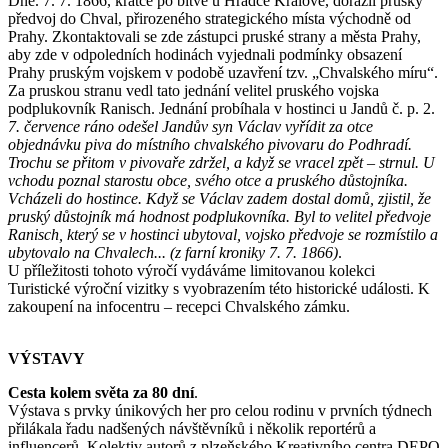
Dne. 7. 7. 1866, krátce po bitvě u Hradce Králové, dorazil pruský
předvoj do Chval, přirozeného strategického místa východně od
Prahy. Zkontaktovali se zde zástupci pruské strany a města Prahy,
aby zde v odpoledních hodinách vyjednali podmínky obsazení
Prahy pruským vojskem v podobě uzavření tzv. „Chvalského míru“.
Za pruskou stranu vedl tato jednání velitel pruského vojska
podplukovník Ranisch. Jednání probíhala v hostinci u Jandů č. p. 2.
7. července ráno odešel Jandův syn Václav vyřídit za otce
objednávku piva do místního chvalského pivovaru do Podhradí.
Trochu se přitom v pivovaře zdržel, a když se vracel zpět – strnul. U
vchodu poznal starostu obce, svého otce a pruského důstojníka.
Vcházeli do hostince. Když se Václav zadem dostal domů, zjistil, že
pruský důstojník má hodnost podplukovníka. Byl to velitel předvoje
Ranisch, který se v hostinci ubytoval, vojsko předvoje se rozmístilo a
ubytovalo na Chvalech... (z farní kroniky 7. 7. 1866)
.
U příležitosti tohoto výročí vydáváme limitovanou kolekci
Turistické výroční vizitky s vyobrazením této historické události. K
zakoupení na infocentru – recepci Chvalského zámku.
VÝSTAVY
Cesta kolem světa za 80 dní
.
Výstava s prvky únikových her pro celou rodinu v prvních týdnech
přilákala řadu nadšených návštěvníků i několik reportérů a
influencerů. Kolektiv autorů z plzeňského Kreativního centra DEPO