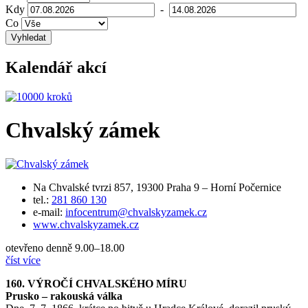
Kdy
-
Co
Vyhledat
Kalendář akcí
Chvalský zámek
Na Chvalské tvrzi 857, 19300 Praha 9 – Horní Počernice
tel.:
281 860 130
e-mail:
infocentrum@chvalskyzamek.cz
www.chvalskyzamek.cz
otevřeno denně 9.00–18.00
číst více
160. VÝROČÍ CHVALSKÉHO MÍRU
Prusko – rakouská válka