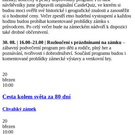
návštěvníky jsme připravili originální CastleQuiz, ve kterém si
budou moci ověřit své historické i geografické znalosti a zasoutěžit
si o hodnotné ceny. Večer zpestří etno hudební vystoupení a každou
hodinu budou probíhat komentované prohlídky zámku s
průvodcem. Po celý večer bude na zámeckém nádvoří k dispozici
také drobné občerstvení.
30. 08. | 16.00–21.00 | Rozloučení s prázdninami na zámku
–
zábavný podvečerní program pro děti a rodiče, plný her a
poznávání, tvořivosti i dobrodružství. Součástí programu budou i
komentované prohlídky zámecké výstavy a venkovní hry.
20
březen
10:00
Cesta kolem světa za 80 dní
Chvalský zámek
20
březen
10:00