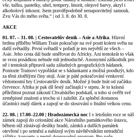
vše, tužku, pastelky, uhel, tempery, linorit, olejové barvy, akryl i
alkoholový inkoust. Jsem pravděpodobně nenapravitelný samouk.
Zvu Vás do mého světa.“ | od 3. 8. do 30. 8.
AKCE
01. 07. – 31. 08. | Cestovatelův deník – Asie a Afrika
. Hlavní
hrdina příběhu William Train pokračuje na své pouti kolem světa na
další světadíly. První světadíl v pořadí je ten největší ze všech –
Asie. Jeho cesta dál bude směřovat do Africky. Ani tentokrát to však
se svou posádkou nebude mít jednoduché. Anonymní záškodník pro
ně i tentokrát připravil sadu záludných geografických hádanek.
Pomozte Trainovi vypořádat se s hádankami a možná poodkrýt, kdo
za těmi zlotřilými činy stojí. Asie je páté pokračování venkovní
vědomostní hry Cestovatelův deník. Možné ji bude hrát od začátku
července. Afrika je pak díl šestý začínající v srpnu. Je to krásná
příležitost poznat zákoutí Chvalského podskalí, u toho si ověřit své
zeměpisné znalosti a trochu si i zaluštit. Za splnění dostanou
účastníci malý dárek a zapojí se do slosování o finální velkou cenu.
22. 08. | 17.00–22.00 | Hradozámecká noc
I v letošním roce se náš
zámek zapojí do celostátní akce Národního památkového ústavu,
během níž zůstávají desítky hradů, zámků a dalších památek
otevřené i po setmění a nabízejí svým návštěvníkům netradiční
zážitky, koncerty a pestrý doprovodný program. Pro naše