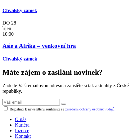
Chvalský zámek
DO
28
říjen
10:00
Asie a Afrika – venkovní hra
Chvalský zámek
Máte zájem o zasílání novinek?
Zadejte Vaši emailovou adresu a zajistěte si tak aktuality z České
republiky.
Registrací k newsletteru souhlasíte se
zásadami ochrany osobních údajů
O nás
Kariéra
Inzerce
Kontakt