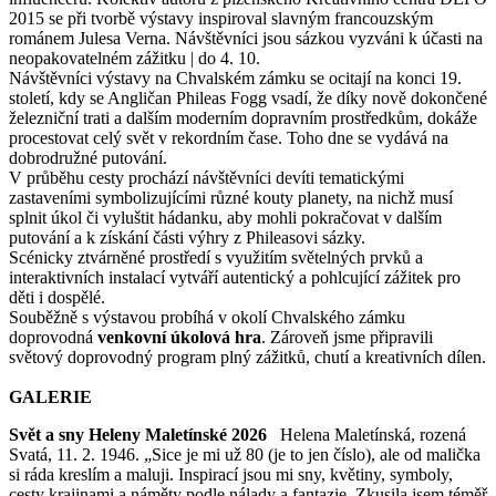
2015 se při tvorbě výstavy inspiroval slavným francouzským
románem Julesa Verna. Návštěvníci jsou sázkou vyzváni k účasti na
neopakovatelném zážitku | do 4. 10.
Návštěvníci výstavy na Chvalském zámku se ocitají na konci 19.
století, kdy se Angličan Phileas Fogg vsadí, že díky nově dokončené
železniční trati a dalším moderním dopravním prostředkům, dokáže
procestovat celý svět v rekordním čase. Toho dne se vydává na
dobrodružné putování.
V průběhu cesty prochází návštěvníci devíti tematickými
zastaveními symbolizujícími různé kouty planety, na nichž musí
splnit úkol či vyluštit hádanku, aby mohli pokračovat v dalším
putování a k získání části výhry z Phileasovi sázky.
Scénicky ztvárněné prostředí s využitím světelných prvků a
interaktivních instalací vytváří autentický a pohlcující zážitek pro
děti i dospělé.
Souběžně s výstavou probíhá v okolí Chvalského zámku
doprovodná
venkovní úkolová hra
. Zároveň jsme připravili
světový doprovodný program plný zážitků, chutí a kreativních dílen.
GALERIE
Svět a sny Heleny Maletínské 2026
Helena Maletínská, rozená
Svatá, 11. 2. 1946. „Sice je mi už 80 (je to jen číslo), ale od malička
si ráda kreslím a maluji. Inspirací jsou mi sny, květiny, symboly,
cesty krajinami a náměty podle nálady a fantazie. Zkusila jsem téměř