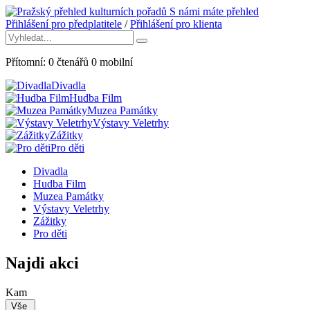
S námi máte přehled
Přihlášení pro předplatitele
/
Přihlášení pro klienta
Přítomní:
0
čtenářů
0
mobilní
Divadla
Hudba Film
Muzea Památky
Výstavy Veletrhy
Zážitky
Pro děti
Divadla
Hudba Film
Muzea Památky
Výstavy Veletrhy
Zážitky
Pro děti
Najdi akci
Kam
Vše