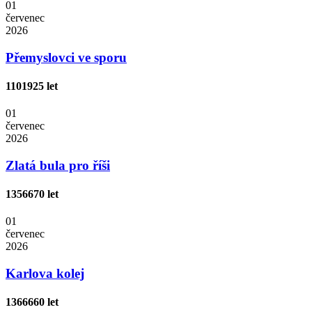
01
červenec
2026
Přemyslovci ve sporu
1101
925 let
01
červenec
2026
Zlatá bula pro říši
1356
670 let
01
červenec
2026
Karlova kolej
1366
660 let