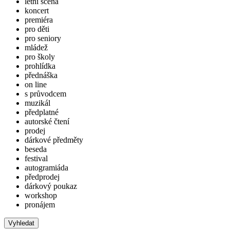
letní scéna
koncert
premiéra
pro děti
pro seniory
mládež
pro školy
prohlídka
přednáška
on line
s průvodcem
muzikál
předplatné
autorské čtení
prodej
dárkové předměty
beseda
festival
autogramiáda
předprodej
dárkový poukaz
workshop
pronájem
Vyhledat