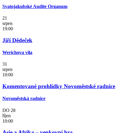
Svatojakubské Audite Organum
21
srpen
19:00
Jiří Dědeček
Werichova vila
31
srpen
10:00
Komentované prohlídky Novoměstské radnice
Novoměstská radnice
DO
28
říjen
10:00
Asie a Afrika – venkovní hra