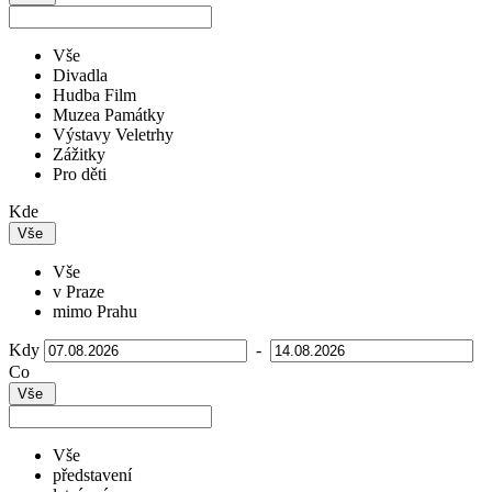
Vše
Divadla
Hudba Film
Muzea Památky
Výstavy Veletrhy
Zážitky
Pro děti
Kde
Vše
Vše
v Praze
mimo Prahu
Kdy
-
Co
Vše
Vše
představení