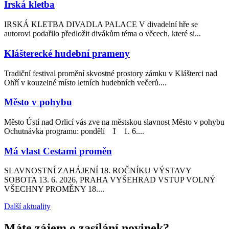
Irská kletba
IRSKÁ KLETBA DIVADLA PALACE V divadelní hře se
autorovi podařilo předložit divákům téma o věcech, které si...
Klášterecké hudební prameny
Tradiční festival promění skvostné prostory zámku v Klášterci nad
Ohří v kouzelné místo letních hudebních večerů....
Město v pohybu
Město Ústí nad Orlicí vás zve na městskou slavnost Město v pohybu
Ochutnávka programu: pondělí I 1. 6....
Má vlast Cestami proměn
SLAVNOSTNÍ ZAHÁJENÍ 18. ROČNÍKU VÝSTAVY
SOBOTA 13. 6. 2026, PRAHA VYŠEHRAD VSTUP VOLNÝ
VŠECHNY PROMĚNY 18....
Další aktuality
Máte zájem o zasílání novinek?