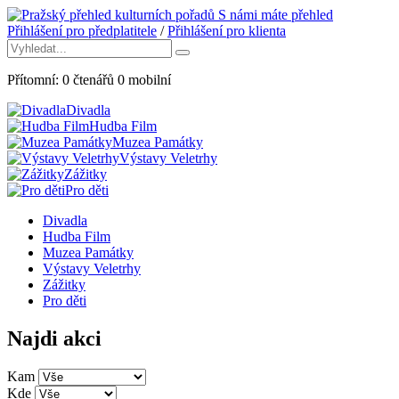
S námi máte přehled
Přihlášení pro předplatitele
/
Přihlášení pro klienta
Přítomní:
0
čtenářů
0
mobilní
Divadla
Hudba Film
Muzea Památky
Výstavy Veletrhy
Zážitky
Pro děti
Divadla
Hudba Film
Muzea Památky
Výstavy Veletrhy
Zážitky
Pro děti
Najdi akci
Kam
Kde