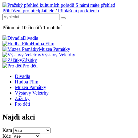
S námi máte přehled
Přihlášení pro předplatitele
/
Přihlášení pro klienta
Přítomní:
10
čtenářů
1
mobilní
Divadla
Hudba Film
Muzea Památky
Výstavy Veletrhy
Zážitky
Pro děti
Divadla
Hudba Film
Muzea Památky
Výstavy Veletrhy
Zážitky
Pro děti
Najdi akci
Kam
Kde