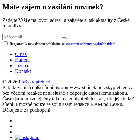
Máte zájem o zasílání novinek?
Zadejte Vaši emailovou adresu a zajistěte si tak aktuality z České
republiky.
Registrací k newsletteru souhlasíte se
zásadami ochrany osobních údajů
O nás
Kariéra
Inzerce
Kontakt
© 2026
Pražský přehled
Publikování či další šíření obsahu www stránek prazskyprehled.cz
bez vědomí redakce není slušné a odporuje autorskému zákonu.
Často jsou tu zveřejněny také materiály třetích stran, kde jejich další
šíření je možné pouze se souhlasem redakce KAM po Česku.
Děkujeme za pochopení.