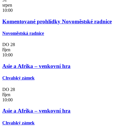
srpen
10:00
Komentované prohlídky Novoměstské radnice
Novoměstská radnice
DO
28
říjen
10:00
Asie a Afrika – venkovní hra
Chvalský zámek
DO
28
říjen
10:00
Asie a Afrika – venkovní hra
Chvalský zámek