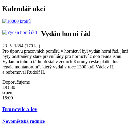
Kalendář akcí
Vydán horní řád
23. 5. 1854 (170 let)
Pro úpravu pracovních poměrů v hornictví byl vydán horní řád, jímž
byly odstraněny staré právní řády pro hornictví z dob feudalismu.
Vydáním tohoto řádu přestal v zemích Koruny české platit „Ius
regale montanorum“, který vydal v roce 1300 král Václav II.
a reformoval Rudolf II.
Doporučujeme
DO
30
srpen
15:00
Bruncvík a lev
Novoměstská radnice