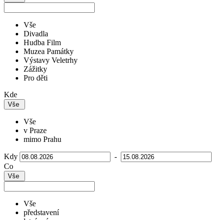
Vše
Divadla
Hudba Film
Muzea Památky
Výstavy Veletrhy
Zážitky
Pro děti
Kde
Vše
Vše
v Praze
mimo Prahu
Kdy
-
Co
Vše
Vše
představení