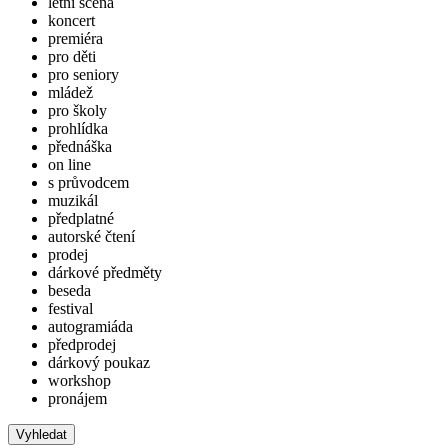
letní scéna
koncert
premiéra
pro děti
pro seniory
mládež
pro školy
prohlídka
přednáška
on line
s průvodcem
muzikál
předplatné
autorské čtení
prodej
dárkové předměty
beseda
festival
autogramiáda
předprodej
dárkový poukaz
workshop
pronájem
Vyhledat