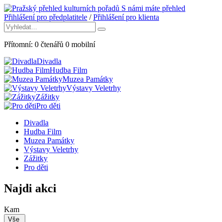
S námi máte přehled
Přihlášení pro předplatitele
/
Přihlášení pro klienta
Přítomní:
0
čtenářů
0
mobilní
Divadla
Hudba Film
Muzea Památky
Výstavy Veletrhy
Zážitky
Pro děti
Divadla
Hudba Film
Muzea Památky
Výstavy Veletrhy
Zážitky
Pro děti
Najdi akci
Kam
Vše