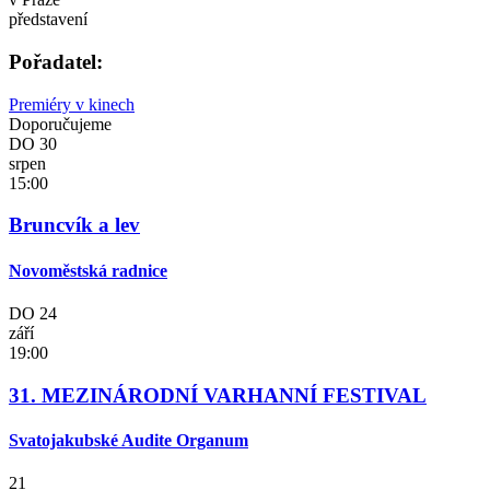
představení
Pořadatel:
Premiéry v kinech
Doporučujeme
DO
30
srpen
15:00
Bruncvík a lev
Novoměstská radnice
DO
24
září
19:00
31. MEZINÁRODNÍ VARHANNÍ FESTIVAL
Svatojakubské Audite Organum
21