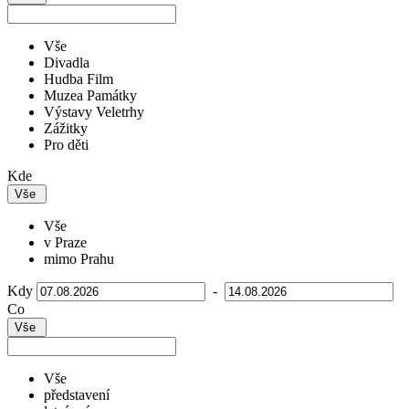
Vše
Divadla
Hudba Film
Muzea Památky
Výstavy Veletrhy
Zážitky
Pro děti
Kde
Vše
Vše
v Praze
mimo Prahu
Kdy
-
Co
Vše
Vše
představení