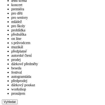
letní scéna
koncert
premiéra
pro děti
pro seniory
mládež
pro školy
prohlídka
přednáška
on line
s průvodcem
muzikál
předplatné
autorské čtení
prodej
dárkové předměty
beseda
festival
autogramiáda
předprodej
dárkový poukaz
workshop
pronájem
Vyhledat