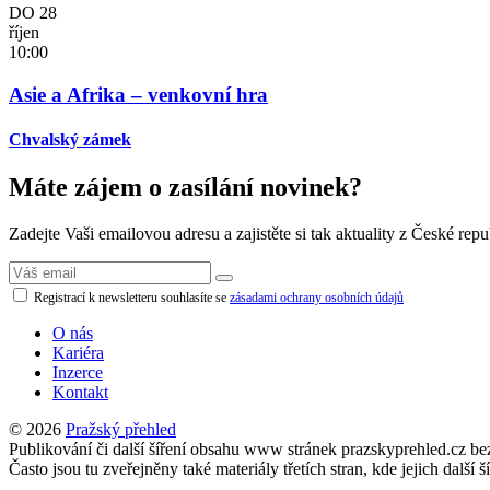
DO
28
říjen
10:00
Asie a Afrika – venkovní hra
Chvalský zámek
Máte zájem o zasílání novinek?
Zadejte Vaši emailovou adresu a zajistěte si tak aktuality z České repu
Registrací k newsletteru souhlasíte se
zásadami ochrany osobních údajů
O nás
Kariéra
Inzerce
Kontakt
© 2026
Pražský přehled
Publikování či další šíření obsahu www stránek prazskyprehled.cz b
Často jsou tu zveřejněny také materiály třetích stran, kde jejich d