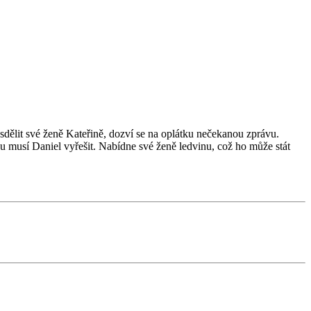
sdělit své ženě Kateřině, dozví se na oplátku nečekanou zprávu.
terou musí Daniel vyřešit. Nabídne své ženě ledvinu, což ho může stát