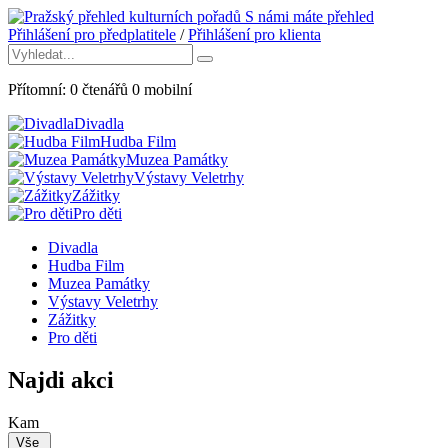
S námi máte přehled
Přihlášení pro předplatitele
/
Přihlášení pro klienta
Přítomní:
0
čtenářů
0
mobilní
Divadla
Hudba Film
Muzea Památky
Výstavy Veletrhy
Zážitky
Pro děti
Divadla
Hudba Film
Muzea Památky
Výstavy Veletrhy
Zážitky
Pro děti
Najdi akci
Kam
Vše