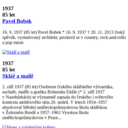
1937
85 let
Pavel Bobek
16. 9. 1937 (85 let) Pavel Bobek * 16. 9. 1937 † 20. 11. 2013 český
zpěvák, vystudovaný architekt, proslavil se v country, rock­‑and­‑rollu
a pop music
1937
85 let
Sklář a malíř
2. září 1937 (85 let) Osobnost českého sklářského výtvarníka,
sochaře, malíře a grafika Bohumila Eliáše (* 2. září 1937
v Nasobůrkách) se významně zapsala do českého i světového
kontextu ateliérového skla 20. století. V letech 1954–1957
absolvoval Střední uměleckoprůmyslovou školu sklářskou
v Železném Brodě a 1957–1963 Vysokou školu
uměleckoprůmyslovou v Praze...