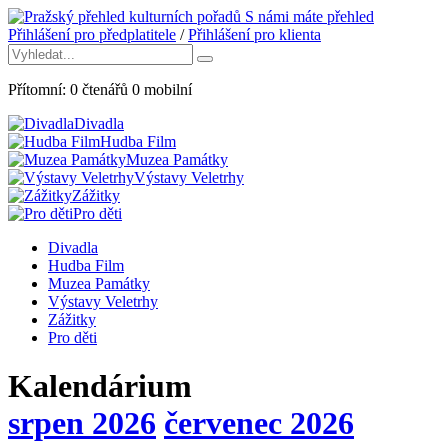
S námi máte přehled
Přihlášení pro předplatitele
/
Přihlášení pro klienta
Přítomní:
0
čtenářů
0
mobilní
Divadla
Hudba Film
Muzea Památky
Výstavy Veletrhy
Zážitky
Pro děti
Divadla
Hudba Film
Muzea Památky
Výstavy Veletrhy
Zážitky
Pro děti
Kalendárium
srpen 2026
červenec 2026