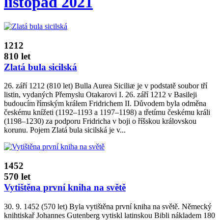
listopad 2021
1212
810 let
Zlatá bula sicilská
26. září 1212 (810 let) Bulla Aurea Siciliæ je v podstatě soubor tří
listin, vydaných Přemyslu Otakarovi I. 26. září 1212 v Basileji
budoucím římským králem Fridrichem II. Důvodem byla odměna
českému knížeti (1192–1193 a 1197–1198) a třetímu českému králi
(1198–1230) za podporu Fridricha v boji o říšskou královskou
korunu. Pojem Zlatá bula sicilská je v...
1452
570 let
Vytištěna první kniha na světě
30. 9. 1452 (570 let) Byla vytištěna první kniha na světě. Německý
knihtiskař Johannes Gutenberg vytiskl latinskou Bibli nákladem 180