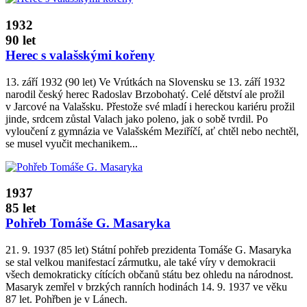
1932
90 let
Herec s valašskými kořeny
13. září 1932 (90 let) Ve Vrútkách na Slovensku se 13. září 1932
narodil český herec Radoslav Brzobohatý. Celé dětství ale prožil
v Jarcové na Valašsku. Přestože své mladí i hereckou kariéru prožil
jinde, srdcem zůstal Valach jako poleno, jak o sobě tvrdil. Po
vyloučení z gymnázia ve Valašském Meziříčí, ať chtěl nebo nechtěl,
se musel vyučit mechanikem...
1937
85 let
Pohřeb Tomáše G. Masaryka
21. 9. 1937 (85 let) Státní pohřeb prezidenta Tomáše G. Masaryka
se stal velkou manifestací zármutku, ale také víry v demokracii
všech demokraticky cítících občanů státu bez ohledu na národnost.
Masaryk zemřel v brzkých ranních hodinách 14. 9. 1937 ve věku
87 let. Pohřben je v Lánech.