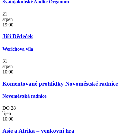
Svatojakubské Audite Organum
21
srpen
19:00
Jiří Dědeček
Werichova vila
31
srpen
10:00
Komentované prohlídky Novoměstské radnice
Novoměstská radnice
DO
28
říjen
10:00
Asie a Afrika – venkovní hra