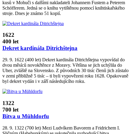
kusů v Mohuči s dalšími nakladateli Johannem Fustem a Peterem
Schöfferem. Jedná se o knihu vytištěnou pomocí knihtiskařského
stroje. Dnes je známo 51 kopií.
1622
400 let
Dekret kardinála Ditrichštejna
29. 9. 1622 (400 let) Dekret kardinála Ditrichštejna vypovídal do
dvou měsíců novokřtěnce z Moravy. Většina se jich uchýlila do
Uher, zvláště na Slovensko. Z původních 30 tisíc členů jich zůstalo
v zemi přibližně 5 tisíc – ti byli vypovězeni roku 1628. Opakovaně
byl dekret vydán i v září následujícího roku.
1322
700 let
Bitva u Mühldorfu
28. 9. 1322 (700 let) Mezi Ludvíkem Bavorem a Fridrichem I.
Sličným (Habsburským) se uskutečnila rozhodující bitva