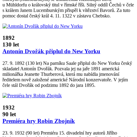
u Mühldorfu o královský titul v římské říši. Silný oddíl Čechů v čele
s králem Janem Lucemburským přispěl k vítězství Bavorů. Za tuto
pomoc dostal český král 4. 11. 1322 v zástavu Chebsko.
1892
130 let
Antonín Dvořák připlul do New Yorku
27. 9. 1892 (130 let) Na parníku Saale připlul do New Yorku český
skladatel Antonín Dvořák. Pozvala jej na jaře 1891 americká
milionářka Jeanette Thurberová, která mu nabídla jmenování
ředitelem nově založené americké Národní konzervatoře. V jejím
čele stál Dvořák od podzimu 1892 do jara 1895.
1932
90 let
Premiéra hry Robin Zbojník
23. 9. 1932 (90 let) Premiéra 15. divadelní hry autorů Jiřího