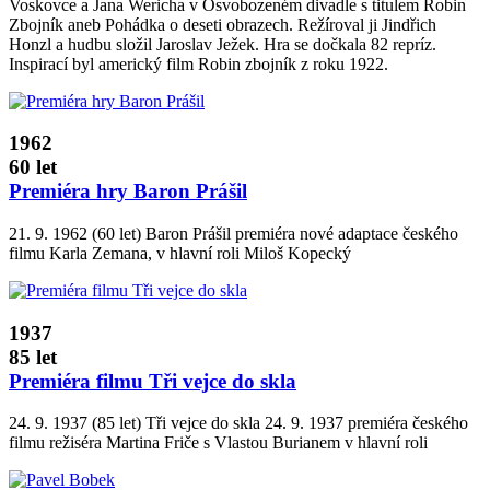
Voskovce a Jana Wericha v Osvobozeném divadle s titulem Robin
Zbojník aneb Pohádka o deseti obrazech. Režíroval ji Jindřich
Honzl a hudbu složil Jaroslav Ježek. Hra se dočkala 82 repríz.
Inspirací byl americký film Robin zbojník z roku 1922.
1962
60 let
Premiéra hry Baron Prášil
21. 9. 1962 (60 let) Baron Prášil premiéra nové adaptace českého
filmu Karla Zemana, v hlavní roli Miloš Kopecký
1937
85 let
Premiéra filmu Tři vejce do skla
24. 9. 1937 (85 let) Tři vejce do skla 24. 9. 1937 premiéra českého
filmu režiséra Martina Friče s Vlastou Burianem v hlavní roli