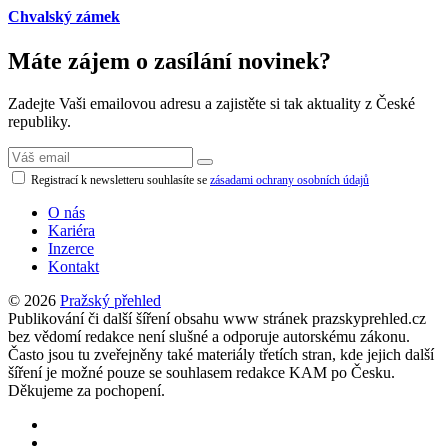
Chvalský zámek
Máte zájem o zasílání novinek?
Zadejte Vaši emailovou adresu a zajistěte si tak aktuality z České
republiky.
Registrací k newsletteru souhlasíte se
zásadami ochrany osobních údajů
O nás
Kariéra
Inzerce
Kontakt
© 2026
Pražský přehled
Publikování či další šíření obsahu www stránek prazskyprehled.cz
bez vědomí redakce není slušné a odporuje autorskému zákonu.
Často jsou tu zveřejněny také materiály třetích stran, kde jejich další
šíření je možné pouze se souhlasem redakce KAM po Česku.
Děkujeme za pochopení.