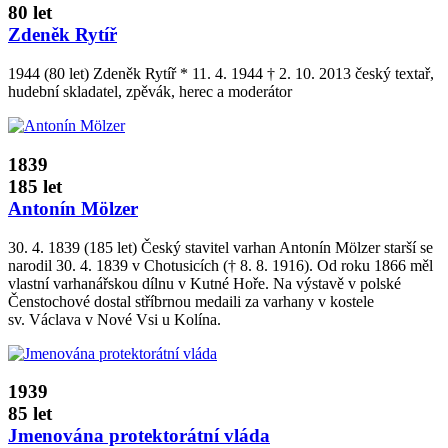
80 let
Zdeněk Rytíř
1944 (80 let) Zdeněk Rytíř * 11. 4. 1944 † 2. 10. 2013 český textař,
hudební skladatel, zpěvák, herec a moderátor
1839
185 let
Antonín Mölzer
30. 4. 1839 (185 let) Český stavitel varhan Antonín Mölzer starší se
narodil 30. 4. 1839 v Chotusicích († 8. 8. 1916). Od roku 1866 měl
vlastní varhanářskou dílnu v Kutné Hoře. Na výstavě v polské
Čenstochové dostal stříbrnou medaili za varhany v kostele
sv. Václava v Nové Vsi u Kolína.
1939
85 let
Jmenována protektorátní vláda