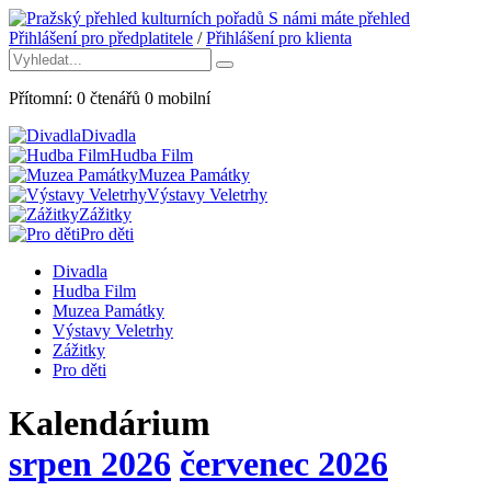
S námi máte přehled
Přihlášení pro předplatitele
/
Přihlášení pro klienta
Přítomní:
0
čtenářů
0
mobilní
Divadla
Hudba Film
Muzea Památky
Výstavy Veletrhy
Zážitky
Pro děti
Divadla
Hudba Film
Muzea Památky
Výstavy Veletrhy
Zážitky
Pro děti
Kalendárium
srpen 2026
červenec 2026