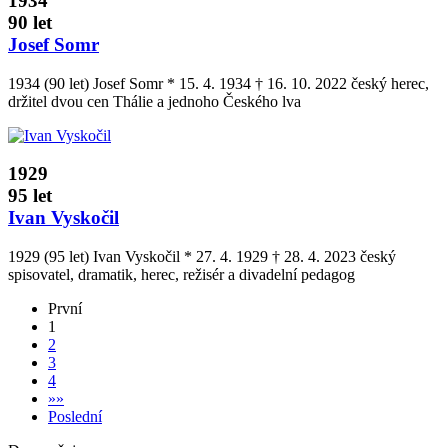
1934
90 let
Josef Somr
1934 (90 let) Josef Somr * 15. 4. 1934 † 16. 10. 2022 český herec,
držitel dvou cen Thálie a jednoho Českého lva
1929
95 let
Ivan Vyskočil
1929 (95 let) Ivan Vyskočil * 27. 4. 1929 † 28. 4. 2023 český
spisovatel, dramatik, herec, režisér a divadelní pedagog
První
1
2
3
4
»
»
Poslední