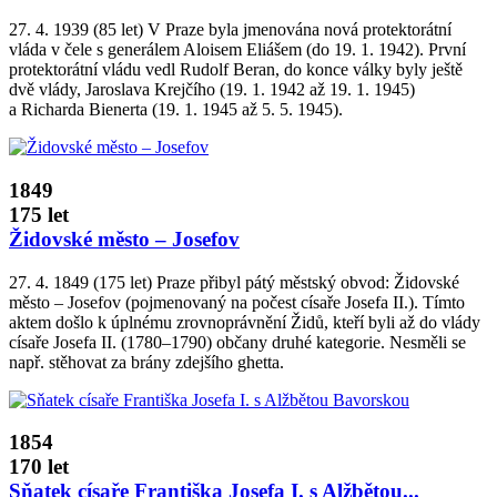
27. 4. 1939 (85 let) V Praze byla jmenována nová protektorátní
vláda v čele s generálem Aloisem Eliášem (do 19. 1. 1942). První
protektorátní vládu vedl Rudolf Beran, do konce války byly ještě
dvě vlády, Jaroslava Krejčího (19. 1. 1942 až 19. 1. 1945)
a Richarda Bienerta (19. 1. 1945 až 5. 5. 1945).
1849
175 let
Židovské město – Josefov
27. 4. 1849 (175 let) Praze přibyl pátý městský obvod: Židovské
město – Josefov (pojmenovaný na počest císaře Josefa II.). Tímto
aktem došlo k úplnému zrovnoprávnění Židů, kteří byli až do vlády
císaře Josefa II. (1780–1790) občany druhé kategorie. Nesměli se
např. stěhovat za brány zdejšího ghetta.
1854
170 let
Sňatek císaře Františka Josefa I. s Alžbětou...