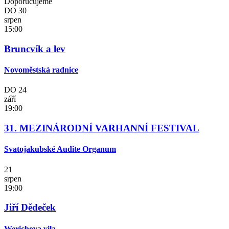
Doporučujeme
DO
30
srpen
15:00
Bruncvík a lev
Novoměstská radnice
DO
24
září
19:00
31. MEZINÁRODNÍ VARHANNÍ FESTIVAL
Svatojakubské Audite Organum
21
srpen
19:00
Jiří Dědeček
Werichova vila