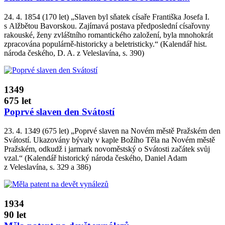
24. 4. 1854 (170 let) „Slaven byl sňatek císaře Františka Josefa I.
s Alžbětou Bavorskou. Zajímavá postava předposlední císařovny
rakouské, ženy zvláštního romantického založení, byla mnohokrát
zpracována populárně­‑historicky a beletristicky.“ (Kalendář hist.
národa českého, D. A. z Veleslavína, s. 390)
1349
675 let
Poprvé slaven den Svátostí
23. 4. 1349 (675 let) „Poprvé slaven na Novém městě Pražském den
Svátostí. Ukazovány bývaly v kaple Božího Těla na Novém městě
Pražském, odkudž i jarmark novoměstský o Svátosti začátek svůj
vzal.“ (Kalendář historický národa českého, Daniel Adam
z Veleslavína, s. 329 a 386)
1934
90 let