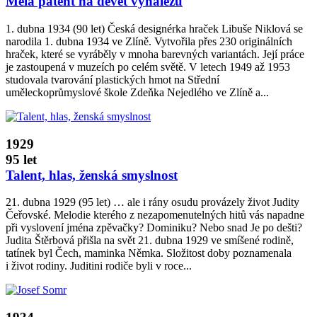
Měla patent na devět vynálezů
1. dubna 1934 (90 let) Česká designérka hraček Libuše Niklová se
narodila 1. dubna 1934 ve Zlíně. Vytvořila přes 230 originálních
hraček, které se vyráběly v mnoha barevných variantách. Její práce
je zastoupená v muzeích po celém světě. V letech 1949 až 1953
studovala tvarování plastických hmot na Střední
uměleckoprůmyslové škole Zdeňka Nejedlého ve Zlíně a...
1929
95 let
Talent, hlas, ženská smyslnost
21. dubna 1929 (95 let) … ale i rány osudu provázely život Judity
Čeřovské. Melodie kterého z nezapomenutelných hitů vás napadne
při vyslovení jména zpěvačky? Dominiku? Nebo snad Je po dešti?
Judita Štěrbová přišla na svět 21. dubna 1929 ve smíšené rodině,
tatínek byl Čech, maminka Němka. Složitost doby poznamenala
i život rodiny. Juditini rodiče byli v roce...