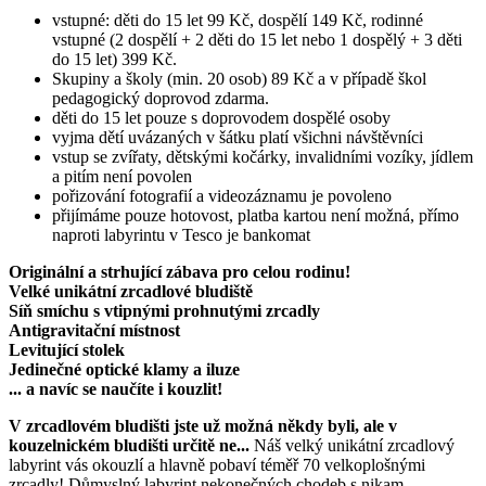
vstupné: děti do 15 let 99 Kč, dospělí 149 Kč, rodinné
vstupné (2 dospělí + 2 děti do 15 let nebo 1 dospělý + 3 děti
do 15 let) 399 Kč.
Skupiny a školy (min. 20 osob) 89 Kč a v případě škol
pedagogický doprovod zdarma.
děti do 15 let pouze s doprovodem dospělé osoby
vyjma dětí uvázaných v šátku platí všichni návštěvníci
vstup se zvířaty, dětskými kočárky, invalidními vozíky, jídlem
a pitím není povolen
pořizování fotografií a videozáznamu je povoleno
přijímáme pouze hotovost, platba kartou není možná, přímo
naproti labyrintu v Tesco je bankomat
Originální a strhující zábava pro celou rodinu!
Velké unikátní zrcadlové bludiště
Síň smíchu s vtipnými prohnutými zrcadly
Antigravitační místnost
Levitující stolek
Jedinečné optické klamy a iluze
... a navíc se naučíte i kouzlit!
V zrcadlovém bludišti jste už možná někdy byli, ale v
kouzelnickém bludišti určitě ne...
Náš velký unikátní zrcadlový
labyrint vás okouzlí a hlavně pobaví téměř 70 velkoplošnými
zrcadly! Důmyslný labyrint nekonečných chodeb s nikam