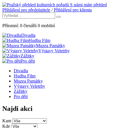
S námi máte přehled
Přihlášení pro předplatitele
/
Přihlášení pro klienta
Přítomní:
0
čtenářů
0
mobilní
Divadla
Hudba Film
Muzea Památky
Výstavy Veletrhy
Zážitky
Pro děti
Divadla
Hudba Film
Muzea Památky
Výstavy Veletrhy
Zážitky
Pro děti
Najdi akci
Kam
Kde