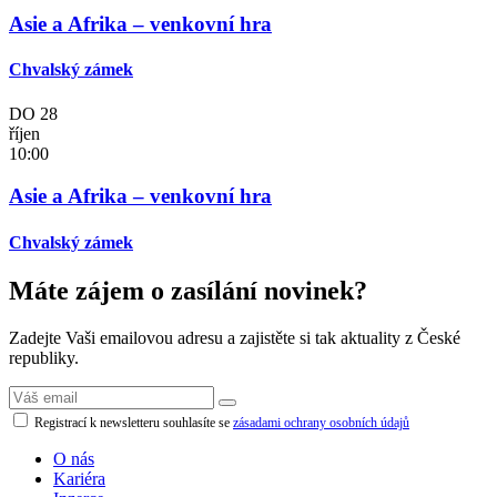
Asie a Afrika – venkovní hra
Chvalský zámek
DO
28
říjen
10:00
Asie a Afrika – venkovní hra
Chvalský zámek
Máte zájem o zasílání novinek?
Zadejte Vaši emailovou adresu a zajistěte si tak aktuality z České
republiky.
Registrací k newsletteru souhlasíte se
zásadami ochrany osobních údajů
O nás
Kariéra