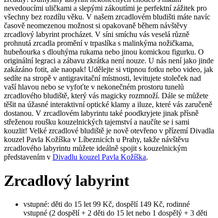
nevedoucími uličkami a slepými zákoutími je perfektní zážitek pro
všechny bez rozdílu věku. V našem zrcadlovém bludišti máte navíc
časově neomezenou možnost si opakovaně během návštěvy
zrcadlový labyrint procházet. V síni smíchu vás veselá různě
prohnutá zrcadla promění v trpaslíka s malinkýma nožičkama,
hubeňourka s dlouhýma rukama nebo jinou komickou figurku. O
originální legraci a zábavu zkrátka není nouze. U nás není jako jinde
zakázáno fotit, ale naopak! Udělejte si vtipnou fotku nebo video, jak
sedíte na stropě v antigravitační místnosti, levitujete stoleček nad
vaší hlavou nebo se vyfoťte v nekonečném prostoru tunelů
zrcadlového bludiště, který vás magicky rozmnoží. Dále se můžete
těšit na úžasné interaktivní optické klamy a iluze, které vás zaručeně
dostanou. V zrcadlovém labyrintu také poodkryjete jinak přísně
střeženou roušku kouzelnických tajemství a naučíte se i sami
kouzlit! Velké zrcadlové bludiště je nově otevřeno v přízemí Divadla
kouzel Pavla Kožíška v Líbeznicích u Prahy, takže návštěvu
zrcadlového labyrintu můžete ideálně spojit s kouzelnickým
představením v
Divadlu kouzel Pavla Kožíška
.
Zrcadlový labyrint
vstupné: děti do 15 let 99 Kč, dospělí 149 Kč, rodinné
vstupné (2 dospělí + 2 děti do 15 let nebo 1 dospělý + 3 děti