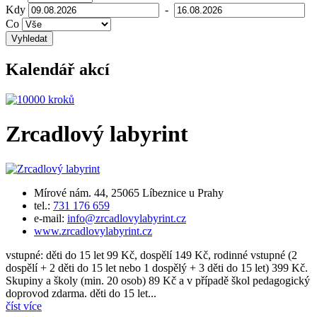
Kdy
-
Co
Vyhledat
Kalendář akcí
Zrcadlový labyrint
Mírové nám. 44, 25065 Líbeznice u Prahy
tel.:
731 176 659
e-mail:
info@zrcadlovylabyrint.cz
www.zrcadlovylabyrint.cz
vstupné: děti do 15 let 99 Kč, dospělí 149 Kč, rodinné vstupné (2
dospělí + 2 děti do 15 let nebo 1 dospělý + 3 děti do 15 let) 399 Kč.
Skupiny a školy (min. 20 osob) 89 Kč a v případě škol pedagogický
doprovod zdarma. děti do 15 let...
číst více