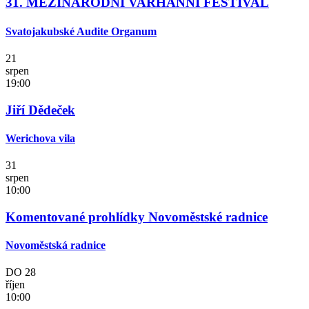
31. MEZINÁRODNÍ VARHANNÍ FESTIVAL
Svatojakubské Audite Organum
21
srpen
19:00
Jiří Dědeček
Werichova vila
31
srpen
10:00
Komentované prohlídky Novoměstské radnice
Novoměstská radnice
DO
28
říjen
10:00