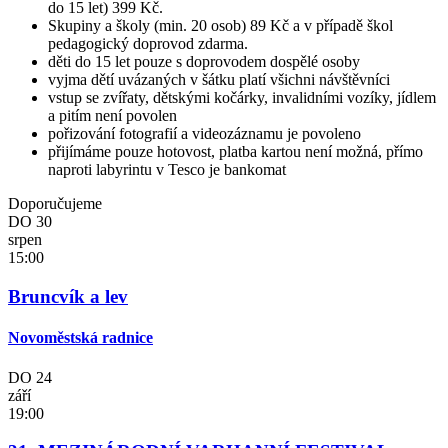
do 15 let) 399 Kč.
Skupiny a školy (min. 20 osob) 89 Kč a v případě škol
pedagogický doprovod zdarma.
děti do 15 let pouze s doprovodem dospělé osoby
vyjma dětí uvázaných v šátku platí všichni návštěvníci
vstup se zvířaty, dětskými kočárky, invalidními vozíky, jídlem
a pitím není povolen
pořizování fotografií a videozáznamu je povoleno
přijímáme pouze hotovost, platba kartou není možná, přímo
naproti labyrintu v Tesco je bankomat
Doporučujeme
DO
30
srpen
15:00
Bruncvík a lev
Novoměstská radnice
DO
24
září
19:00