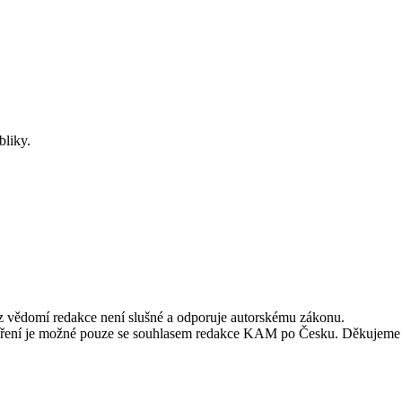
bliky.
ez vědomí redakce není slušné a odporuje autorskému zákonu.
alší šíření je možné pouze se souhlasem redakce KAM po Česku. Děkujeme