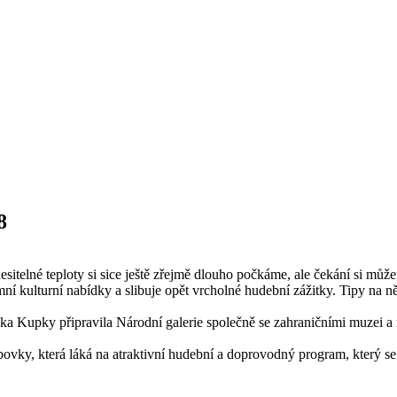
8
esitelné teploty si sice ještě zřejmě dlouho počkáme, ale čekání si může
ní kulturní nabídky a slibuje opět vrcholné hudební zážitky. Tipy na n
a Kupky připravila Národní galerie společně se zahraničními muzei a na
ébovky, která láká na atraktivní hudební a doprovodný program, který se 