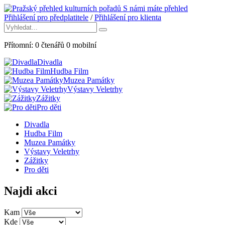
S námi máte přehled
Přihlášení pro předplatitele
/
Přihlášení pro klienta
Přítomní:
0
čtenářů
0
mobilní
Divadla
Hudba Film
Muzea Památky
Výstavy Veletrhy
Zážitky
Pro děti
Divadla
Hudba Film
Muzea Památky
Výstavy Veletrhy
Zážitky
Pro děti
Najdi akci
Kam
Kde