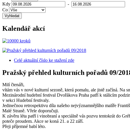
Kdy
-
Co
Vyhledat
Kalendář akcí
Celé aktuální číslo
ke stažení zde
Pražský přehled kulturních pořadů 09/201
Milí čtenáři,
vítám vás v nové kulturní sezoně, která pomalu, ale jistě začíná. Na sn
Mezinárodní hudební festival Dvořákova Praha patří k stálicím podzim
v sekci Hudební festivaly.
Jedinečnou retrospektivu díla našeho nejvýznamnějšího malíře Františk
Malé Straně. Vřele doporučuji.
K závěru léta patří i vinobraní a speciálně vás pozvu tentokrát do Gr
poteče proudem. Akce se koná 21. a 22 září.
Přeji příjemné babí léto.