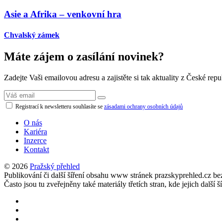
Asie a Afrika – venkovní hra
Chvalský zámek
Máte zájem o zasílání novinek?
Zadejte Vaši emailovou adresu a zajistěte si tak aktuality z České repu
Registrací k newsletteru souhlasíte se
zásadami ochrany osobních údajů
O nás
Kariéra
Inzerce
Kontakt
© 2026
Pražský přehled
Publikování či další šíření obsahu www stránek prazskyprehled.cz b
Často jsou tu zveřejněny také materiály třetích stran, kde jejich d