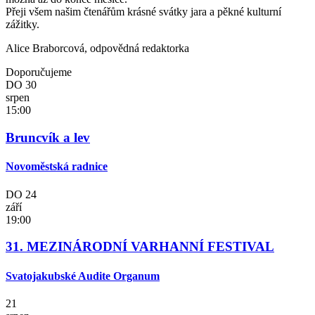
Přeji všem našim čtenářům krásné svátky jara a pěkné kulturní
zážitky.
Alice Braborcová, odpovědná redaktorka
Doporučujeme
DO
30
srpen
15:00
Bruncvík a lev
Novoměstská radnice
DO
24
září
19:00
31. MEZINÁRODNÍ VARHANNÍ FESTIVAL
Svatojakubské Audite Organum
21