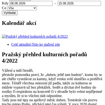
Kdy
-
Co
Vyhledat
Kalendář akcí
Celé aktuální číslo
ke stažení zde
Pražský přehled kulturních pořadů
4/2022
Vážení a milí čtenáři,
přestože pranostika praví, že „duben, ještě tam budem“, komu by se
ale chtělo vysedávat za kamny, když venku svítí sluníčko a prohřívá
meze. Téměř všechna omezení již padla, takže za kulturou se
můžete vypravit už bez překážek. Sedět a dýchat dvě hodiny do
roušky či respirátoru na koncertě či v divadle bylo velmi nepříjemné
a myslím, že si to všichni rádi odpustíme.
Tady jsou mé tipy na aprílový měsíc duben. Tentokrát vás pozvu
trochu mimo Prahu, přichází také čas výletů. V roce 2020 dostal