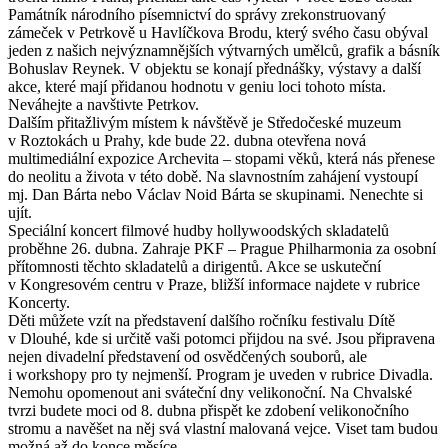
Památník národního písemnictví do správy zrekonstruovaný
zámeček v Petrkově u Havlíčkova Brodu, který svého času obýval
jeden z našich nejvýznamnějších výtvarných umělců, grafik a básník
Bohuslav Reynek. V objektu se konají přednášky, výstavy a další
akce, které mají přidanou hodnotu v geniu loci tohoto místa.
Neváhejte a navštivte Petrkov.
Dalším přitažlivým místem k návštěvě je Středočeské muzeum
v Roztokách u Prahy, kde bude 22. dubna otevřena nová
multimediální expozice Archevita – stopami věků, která nás přenese
do neolitu a života v této době. Na slavnostním zahájení vystoupí
mj. Dan Bárta nebo Václav Noid Bárta se skupinami. Nenechte si
ujít.
Speciální koncert filmové hudby hollywoodských skladatelů
proběhne 26. dubna. Zahraje PKF – Prague Philharmonia za osobní
přítomnosti těchto skladatelů a dirigentů. Akce se uskuteční
v Kongresovém centru v Praze, bližší informace najdete v rubrice
Koncerty.
Děti můžete vzít na představení dalšího ročníku festivalu Dítě
v Dlouhé, kde si určitě vaši potomci přijdou na své. Jsou připravena
nejen divadelní představení od osvědčených souborů, ale
i workshopy pro ty nejmenší. Program je uveden v rubrice Divadla.
Nemohu opomenout ani sváteční dny velikonoční. Na Chvalské
tvrzi budete moci od 8. dubna přispět ke zdobení velikonočního
stromu a navěšet na něj svá vlastní malovaná vejce. Viset tam budou
možná až do konce měsíce.