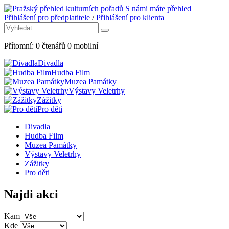
S námi máte přehled
Přihlášení pro předplatitele
/
Přihlášení pro klienta
Přítomní:
0
čtenářů
0
mobilní
Divadla
Hudba Film
Muzea Památky
Výstavy Veletrhy
Zážitky
Pro děti
Divadla
Hudba Film
Muzea Památky
Výstavy Veletrhy
Zážitky
Pro děti
Najdi akci
Kam
Kde