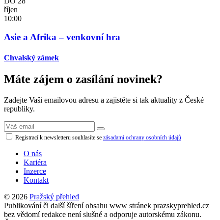
DO
28
říjen
10:00
Asie a Afrika – venkovní hra
Chvalský zámek
Máte zájem o zasílání novinek?
Zadejte Vaši emailovou adresu a zajistěte si tak aktuality z České
republiky.
Registrací k newsletteru souhlasíte se
zásadami ochrany osobních údajů
O nás
Kariéra
Inzerce
Kontakt
© 2026
Pražský přehled
Publikování či další šíření obsahu www stránek prazskyprehled.cz
bez vědomí redakce není slušné a odporuje autorskému zákonu.