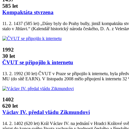
585 let
Kompaktáta stvrzena
11. 2. 1437 (585 let) „Dány byly do Prahy bully, jimiž kompaktáta s
stalo v Jihlavi.“ (Kalendář historický národa českého, D. A. z Veleslav
1992
30 let
ČVUT se připojilo k internetu
13. 2. 1992 (30 let) ČVUT v Praze se připojilo k internetu, byla před
MU (do sítě EARN). V listopadu 2008 mělo připojení k internetu 32
1402
620 let
Václav IV. předal vládu Zikmundovi
14. 2. 1402 (620 let) Král Václav IV. na jednání v Hradci Králové s
zůstat do konce svého života zachován v hodnosti českého a římského