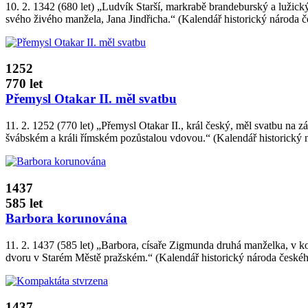
10. 2. 1342 (680 let) „Ludvík Starší, markrabě brandeburský a lužic
svého živého manžela, Jana Jindřicha.“ (Kalendář historický národa č
1252
770 let
Přemysl Otakar II. měl svatbu
11. 2. 1252 (770 let) „Přemysl Otakar II., král český, měl svatbu n
švábském a králi římském pozůstalou vdovou.“ (Kalendář historický n
1437
585 let
Barbora korunována
11. 2. 1437 (585 let) „Barbora, císaře Zigmunda druhá manželka, v k
dvoru v Starém Městě pražském.“ (Kalendář historický národa českého
1437