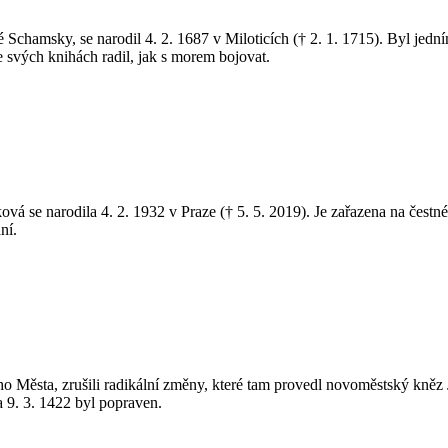
 Schamsky, se narodil 4. 2. 1687 v Miloticích († 2. 1. 1715). Byl jed
e svých knihách radil, jak s morem bojovat.
á se narodila 4. 2. 1932 v Praze († 5. 5. 2019). Je zařazena na čestné 
ní.
arého Města, zrušili radikální změny, které tam provedl novoměstský kn
 9. 3. 1422 byl popraven.