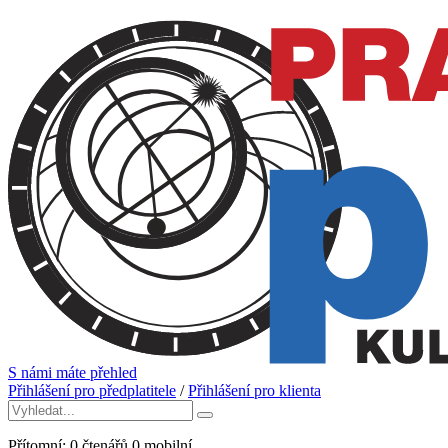
S námi máte přehled
Přihlášení pro předplatitele
/
Přihlášení pro klienta
Přítomní:
0
čtenářů
0
mobilní