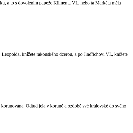
lku, a to s dovolením papeže Klimenta VI., nebo ta Markéta měla
 Leopolda, knížete rakouského dcerou, a po Jindřichovi VI., knížete
o… korunována. Odtud jela v koruně a ozdobě své královské do svého