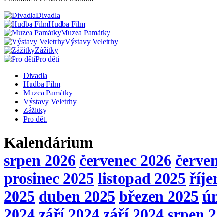
Divadla
Hudba Film
Muzea Památky
Výstavy Veletrhy
Zážitky
Pro děti
Divadla
Hudba Film
Muzea Památky
Výstavy Veletrhy
Zážitky
Pro děti
Kalendárium
srpen 2026
červenec 2026
červe
prosinec 2025
listopad 2025
říje
2025
duben 2025
březen 2025
ú
2024
září 2024
září 2024
srpen 