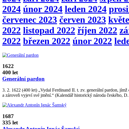
2024
únor 2024
leden 2024
pros
červenec 2023
červen 2023
květ
2022
listopad 2022
říjen 2022
zá
2022
březen 2022
únor 2022
led
1622
400 let
Generální pardon
3. 2. 1622 (400 let) „Vydal Ferdinand II. t. zv. generální pardon, jímž
a zároveň vyjeví své jmění.“ (Kalendář historický národa českého, D. 
1687
335 let
Alexandr Antonín Ignác Šamský