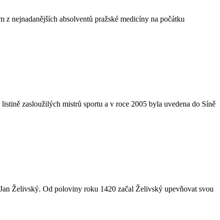
ním z nejnadanějších absolventů pražské medicíny na počátku
listině zasloužilých mistrů sportu a v roce 2005 byla uvedena do Síně
ěz Jan Želivský. Od poloviny roku 1420 začal Želivský upevňovat svou