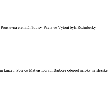
la. Poustevna eremitů řádu sv. Pavla ve Výtoni byla Rožmberky
ém knížeti. Poté co Matyáš Korvín Barboře odepřel nároky na slezské