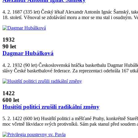
4. 2. 1687 (335 let) Český lékař Alexandr Antonín Ignác Šamský, také
18. století. Věnoval se zdolávání moru a mor se mu stal i osudným. V
1932
90 let
Dagmar Hubálková
4. 2. 1932 (90 let) Československá hráčka basketbalu Dagmar Hubálkov
slávy České basketbalové federace. Za reprezentaci odehrála 167 utká
1422
600 let
Husitští politici zrušili radikální změny
5. 2. 1422 (600 let) Husitští politici a měšťané Prahy, konkrétně St
moc včetně likvidace svých protivníků. Sám pak stanul před soudem a