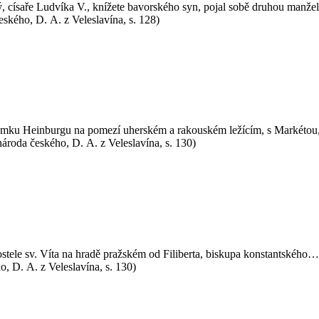
ký, císaře Ludvíka V., knížete bavorského syn, pojal sobě druhou manže
eského, D. A. z Veleslavína, s. 128)
a zámku Heinburgu na pomezí uherském a rakouském ležícím, s Markétou,
ároda českého, D. A. z Veleslavína, s. 130)
ostele sv. Víta na hradě pražském od Filiberta, biskupa konstantskéh
, D. A. z Veleslavína, s. 130)