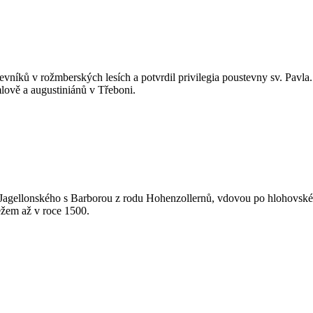
stevníků v rožmberských lesích a potvrdil privilegia poustevny sv. Pav
mlově a augustiniánů v Třeboni.
 II. Jagellonského s Barborou z rodu Hohenzollernů, vdovou po hlohovsk
pežem až v roce 1500.