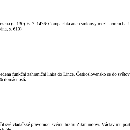
tvrzena (s. 130). 6. 7. 1436: Compactata aneb smlouvy mezi sborem bas
ína, s. 610)
vedena funkční zahraniční linka do Lince. Československo se do světové
 % domácností.
věřil své vladařské pravomoci svému bratru Zikmundovi. Václav mu post
 krále.