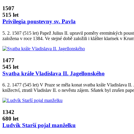
1507
515 let
Privilegia poustevny sv. Pavla
5. 2. 1507 (515 let) Papež Julius II. upravil poměry eremitských pou
založena v roce 1384. Ve stejné době založili i klášter klarisek v Kru
1477
545 let
Svatba krále Vladislava II. Jagellonského
6. 2. 1477 (545 let) V Praze se měla konat ­svatba krále Vladislava
knížectví, ztratil Vladislav II. o nevěstu zájem. Sňatek byl zrušen pa
1342
680 let
Ludvík Starší pojal manželku