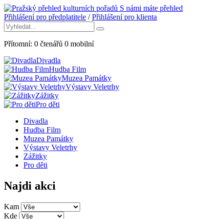
S námi máte přehled
Přihlášení pro předplatitele
/
Přihlášení pro klienta
Přítomní:
0
čtenářů
0
mobilní
Divadla
Hudba Film
Muzea Památky
Výstavy Veletrhy
Zážitky
Pro děti
Divadla
Hudba Film
Muzea Památky
Výstavy Veletrhy
Zážitky
Pro děti
Najdi akci
Kam
Kde