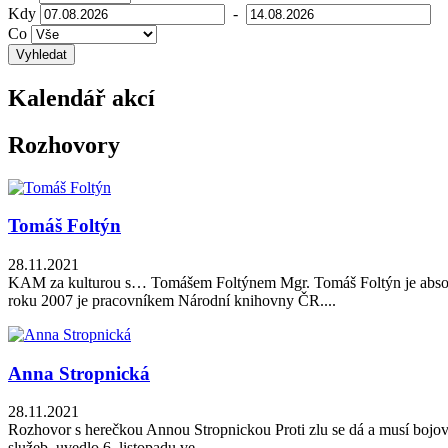
Kdy
-
Co
Vyhledat
Kalendář akcí
Rozhovory
Tomáš Foltýn
28.11.2021
KAM za kulturou s… Tomášem Foltýnem Mgr. Tomáš Foltýn je absolvent
roku 2007 je pracovníkem Národní knihovny ČR....
Anna Stropnická
28.11.2021
Rozhovor s herečkou Annou Stropnickou Proti zlu se dá a musí bojovat. 
služeb, uvedlo 6. listopadu ve...