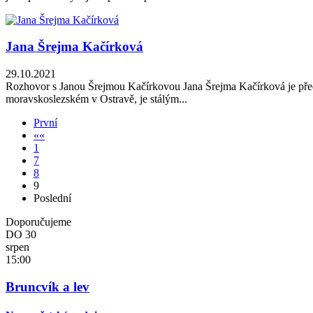
Jana Šrejma Kačírková
29.10.2021
Rozhovor s Janou Šrejmou Kačírkovou Jana Šrejma Kačírková je předn
moravskoslezském v Ostravě, je stálým...
První
«
«
1
7
8
9
Poslední
Doporučujeme
DO
30
srpen
15:00
Bruncvík a lev