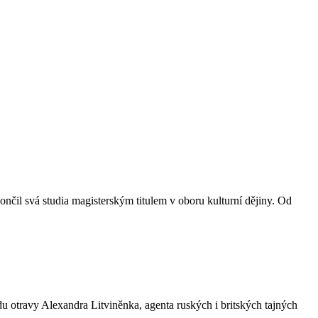
il svá studia magisterským titulem v oboru kulturní dějiny. Od
adu otravy Alexandra Litviněnka, agenta ruských i britských tajných