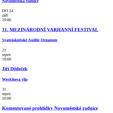
Novoměstská radnice
DO
24
září
19:00
31. MEZINÁRODNÍ VARHANNÍ FESTIVAL
Svatojakubské Audite Organum
21
srpen
19:00
Jiří Dědeček
Werichova vila
31
srpen
10:00
Komentované prohlídky Novoměstské radnice