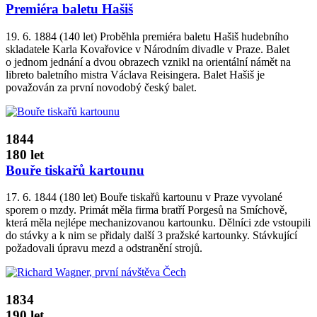
Premiéra baletu Hašiš
19. 6. 1884 (140 let) Proběhla premiéra baletu Hašiš hudebního
skladatele Karla Kovařovice v Národním divadle v Praze. Balet
o jednom jednání a dvou obrazech vznikl na orientální námět na
libreto baletního mistra Václava Reisingera. Balet Hašiš je
považován za první novodobý český balet.
1844
180 let
Bouře tiskařů kartounu
17. 6. 1844 (180 let) Bouře tiskařů kartounu v Praze vyvolané
sporem o mzdy. Primát měla firma bratří Porgesů na Smíchově,
která měla nejlépe mechanizovanou kartounku. Dělníci zde vstoupili
do stávky a k nim se přidaly další 3 pražské kartounky. Stávkující
požadovali úpravu mezd a odstranění strojů.
1834
190 let