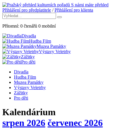
S námi máte přehled
Přihlášení pro předplatitele
/
Přihlášení pro klienta
Přítomní:
0
čtenářů
0
mobilní
Divadla
Hudba Film
Muzea Památky
Výstavy Veletrhy
Zážitky
Pro děti
Divadla
Hudba Film
Muzea Památky
Výstavy Veletrhy
Zážitky
Pro děti
Kalendárium
srpen 2026
červenec 2026