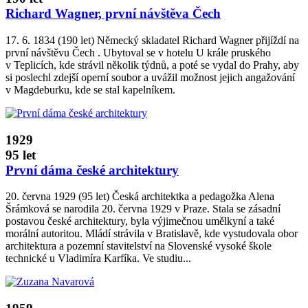
Richard Wagner, první návštěva Čech
17. 6. 1834 (190 let) Německý skladatel Richard Wagner přijíždí na
první návštěvu Čech . Ubytoval se v hotelu U krále pruského
v Teplicích, kde strávil několik týdnů, a poté se vydal do Prahy, aby
si poslechl zdejší operní soubor a uvážil možnost jejich angažování
v Magdeburku, kde se stal kapelníkem.
1929
95 let
První dáma české architektury
20. června 1929 (95 let) Česká architektka a pedagožka Alena
Šrámková se narodila 20. června 1929 v Praze. Stala se zásadní
postavou české architektury, byla výjimečnou umělkyní a také
morální autoritou. Mládí strávila v Bratislavě, kde vystudovala obor
architektura a pozemní stavitelství na Slovenské vysoké škole
technické u Vladimíra Karfíka. Ve studiu...