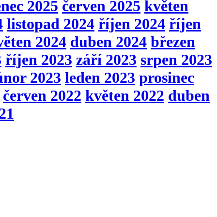
enec 2025
červen 2025
květen
4
listopad 2024
říjen 2024
říjen
věten 2024
duben 2024
březen
3
říjen 2023
září 2023
srpen 2023
únor 2023
leden 2023
prosinec
červen 2022
květen 2022
duben
021