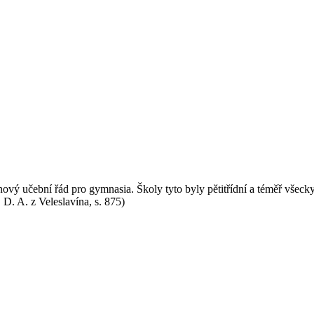
vý učební řád pro gymnasia. Školy tyto byly pětitřídní a téměř všecky př
 D. A. z Veleslavína, s. 875)