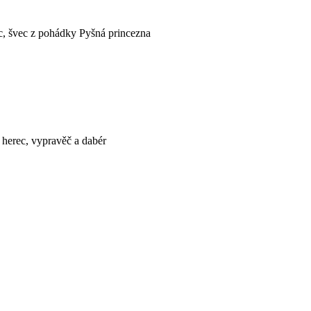
ec, švec z pohádky Pyšná princezna
 herec, vypravěč a dabér