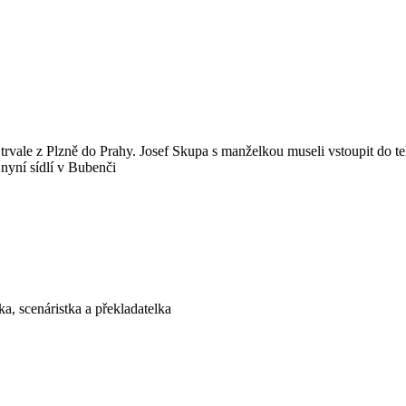
 trvale z Plzně do Prahy. Josef Skupa s manželkou museli vstoupit do 
nyní sídlí v Bubenči
a, scenáristka a překladatelka