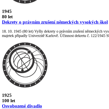
1945
80 let
Dekrety o právním zrušení německých vysokých škol
18. 10. 1945 (80 let) Vyšly dekrety o právním zrušení německých vyso
majetek připadly Univerzitě Karlově. Účinnost dekretu č. 122/1945 Sb
1925
100 let
Osvobozené divadlo