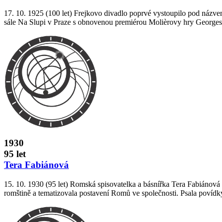
17. 10. 1925 (100 let) Frejkovo divadlo poprvé vystoupilo pod názvem
sále Na Slupi v Praze s obnovenou premiérou Molièrovy hry Georges D
1930
95 let
Tera Fabiánová
15. 10. 1930 (95 let) Romská spisovatelka a básnířka Tera Fabiánová s
romštině a tematizovala postavení Romů ve společnosti. Psala povídky