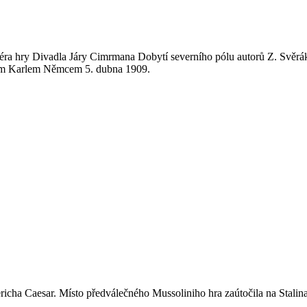
éra hry Divadla Járy Cimrmana Dobytí severního pólu autorů Z. Svěrák
hem Karlem Němcem 5. dubna 1909.
icha Caesar. Místo předválečného Mussoliniho hra zaútočila na Stalin