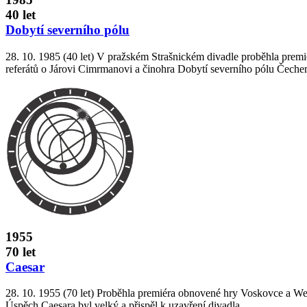
40 let
Dobytí severního pólu
28. 10. 1985 (40 let) V pražském Strašnickém divadle proběhla premi
referátů o Járovi Cimrmanovi a činohra Dobytí severního pólu Čec
1955
70 let
Caesar
28. 10. 1955 (70 let) Proběhla premiéra obnovené hry Voskovce a Wer
Úspěch Caesara byl velký a přispěl k uzavření divadla.