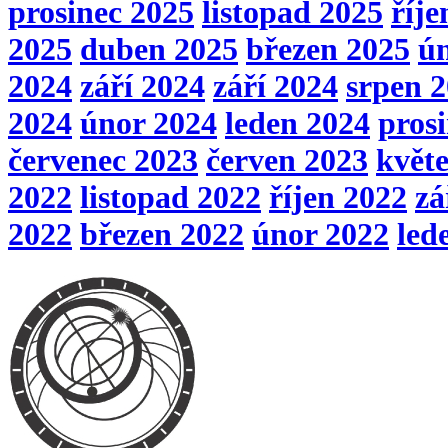
prosinec 2025
listopad 2025
říje
2025
duben 2025
březen 2025
ú
2024
září 2024
září 2024
srpen 
2024
únor 2024
leden 2024
pros
červenec 2023
červen 2023
květ
2022
listopad 2022
říjen 2022
zá
2022
březen 2022
únor 2022
led