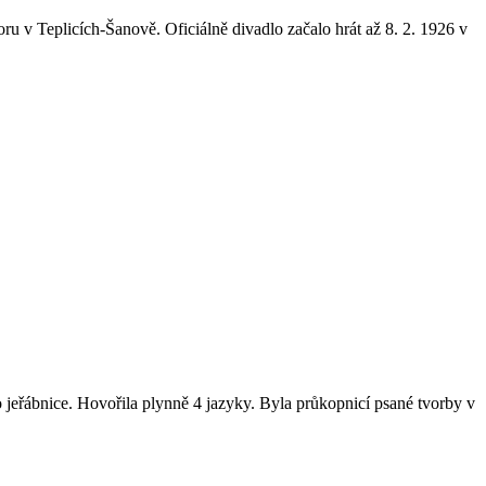
 v Teplicích­‑Šanově. Oficiálně divadlo začalo hrát až 8. 2. 1926 v
ko jeřábnice. Hovořila plynně 4 jazyky. Byla průkopnicí psané tvorby v