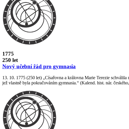
1775
250 let
Nový učební řád pro gymnasia
13. 10. 1775 (250 let) „Císařovna a královna Marie Terezie schválila no
jež vlastně byla pokračováním gymnasia.“ (Kalend. hist. nár. českého,