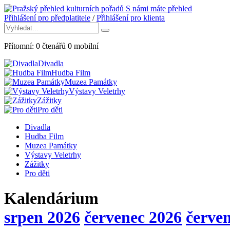
S námi máte přehled
Přihlášení pro předplatitele
/
Přihlášení pro klienta
Přítomní:
0
čtenářů
0
mobilní
Divadla
Hudba Film
Muzea Památky
Výstavy Veletrhy
Zážitky
Pro děti
Divadla
Hudba Film
Muzea Památky
Výstavy Veletrhy
Zážitky
Pro děti
Kalendárium
srpen 2026
červenec 2026
červe