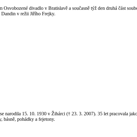
 Osvobozené divadlo v Bratislavě a současně týž den druhá část souboru
andin v režii Jiřího Frejky.
e narodila 15. 10. 1930 v Žihárci († 23. 3. 2007). 35 let pracovala ja
, básně, pohádky a fejetony.